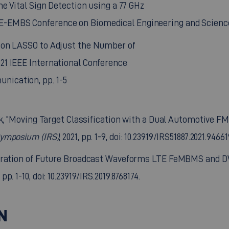
ime Vital Sign Detection using a 77 GHz
EE-EMBS Conference on Biomedical Engineering and Scienc
d on LASSO to Adjust the Number of
021 IEEE International Conference
nication, pp. 1-5
Klöck, "Moving Target Classification with a Dual Automotiv
 Symposium (IRS)
, 2021, pp. 1-9, doi: 10.23919/IRS51887.2021.94661
sideration of Future Broadcast Waveforms LTE FeMBMS and D
, pp. 1-10, doi: 10.23919/IRS.2019.8768174.
N