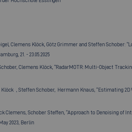
an der Hochschule Esslingen
Veigel, Clemens Klöck, Götz Grimmer and Steffen Schober:
mburg, 21. - 23.05.2025
n Schober, Clemens Klöck, “RadarMOTR: Multi-Object Track
s Klöck , Steffen Schober, Hermann Knaus, “Estimating 2
löck Clemens, Schober Steffen, “Approach to Denoising of 
May 2023, Berlin