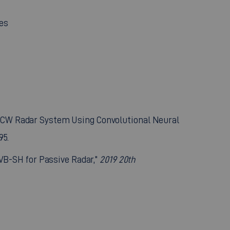
es
e FMCW Radar System Using Convolutional Neural
95.
VB-SH for Passive Radar,"
2019 20th