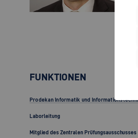
Cam
Rau
Fla
737
+
FUNKTIONEN
Prodekan Informatik und Informationstechn
Laborleitung
Mitglied des Zentralen Prüfungsausschusses