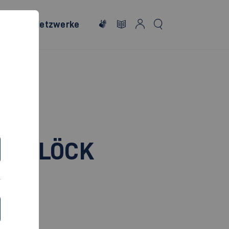
onales
Netzwerke
ik
S KLÖCK