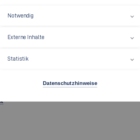
pus Esslingen Flandernstraße
Notwendig
m: F 01.454
ndernstraße 101
Externe Inhalte
32 Esslingen
Statistik
49 711 397-4225
Datenschutzhinweise
ik