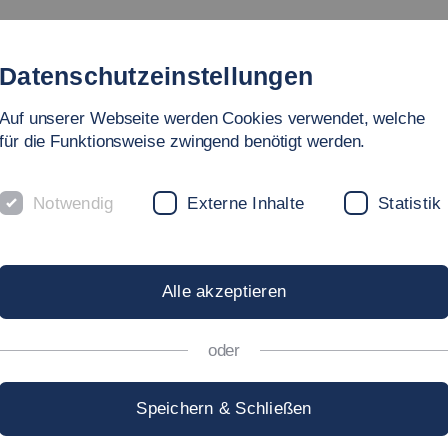
Studium
Hochschule
Forschung
Internati
Datenschutzeinstellungen
Auf unserer Webseite werden Cookies verwendet, welche
für die Funktionsweise zwingend benötigt werden.
Notwendig
Externe Inhalte
Statistik
nformatik und Informationstechn
ROF. DR.-ING.
CLEMEN
Alle akzeptieren
oder
lemens.Kloeck[at]hs-esslingen.de
Speichern & Schließen
chrift