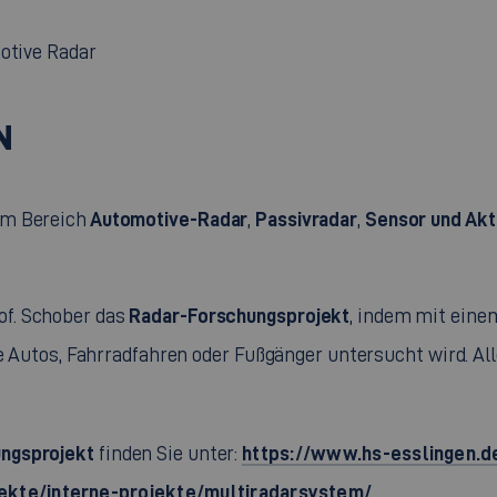
motive Radar
N
Automotive-Radar
Passivradar
Sensor und Ak
m Bereich
,
,
Radar-Forschungsprojekt
of. Schober das
, indem mit ein
e Autos, Fahrradfahren oder Fußgänger untersucht wird. Al
ngsprojekt
https://www.hs-esslingen.d
finden Sie unter:
jekte/interne-projekte/multiradarsystem/