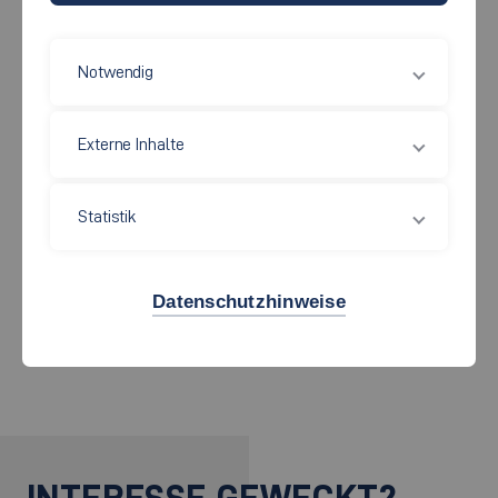
Beim Fußball handelt es sich um ein gemeinsames, freies
Notwendig
Spiel, bei dem sowohl Anfänger als auch Fortgeschrittene
willkommen sind. Zum Fußball kann sich jede:r anmelden,
Externe Inhalte
der/die einfach Lust aufs Fußballspielen hat und auf der Suche
nach Kommilitonen ist, die den Spaß mit ihm/ihr teilen.
Statistik
Das gemeinsame Spiel wird beaufsichtigt.
Datenschutzhinweise
Bei Interesse und Zustimmung des Kursleiters kann an
Turnieren teilgenommen werden.
INTERESSE GEWECKT?