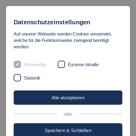
Datenschutzeinstellungen
Hochschulsport
Fußball
Auf unserer Webseite werden Cookies verwendet,
welche für die Funktionsweise zwingend benötigt
FUSSBALL
werden.
Notwendig
Externe Inhalte
Statistik
Alle akzeptieren
oder
Speichern & Schließen