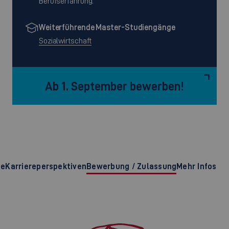
Berufserfahrung.
Weiterführende Master-Studiengänge
Sozialwirtschaft
Ab 1. September bewerben!
te
Karriereperspektiven
Bewerbung / Zulassung
Mehr Infos