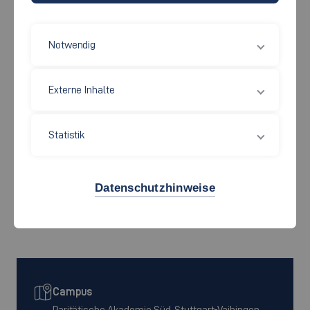
Der berufsbegleitende Studiengang Sozialwirtschaft (M.A.)
Notwendig
vermittelt 25 Studierenden alle erforderlichen
Kompetenzen, um bei gemeinnützigen, gewerblichen und
Externe Inhalte
öffentlichen sozialen Einrichtungen und Diensten Leitungs-
und Führungsaufgaben zu übernehmen. Das Studium ist so
konzipiert, dass es bestmöglich in den Berufs- und
Statistik
Lebensalltag der Studierenden integriert werden kann.
Studiengangflyer Sozialwirtschaft
Datenschutzhinweise
Informationsbroschüre
Campus
Paritätische Akademie Süd, Stuttgart-Vaihingen