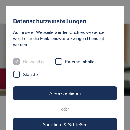
Datenschutzeinstellungen
Auf unserer Webseite werden Cookies verwendet,
welche für die Funktionsweise zwingend benötigt
werden.
Notwendig
Externe Inhalte
Statistik
Alle akzeptieren
Sozialwirtschaft (berufsbegleitend)
oder
Master of Arts (M.A.)
Speichern & Schließen
SOZIALWIRTSCHAFT