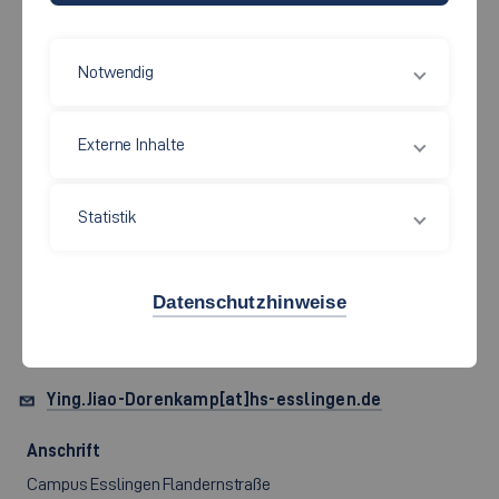
Notwendig
Wirtschaft und Technik
Externe Inhalte
DIPL.-BETRIEBSW. (FH)
Statistik
YING JIAO-DORENKAMP,
B.ENG.
Datenschutzhinweise
Ying.Jiao-Dorenkamp[at]hs-esslingen.de
Anschrift
Campus Esslingen Flandernstraße