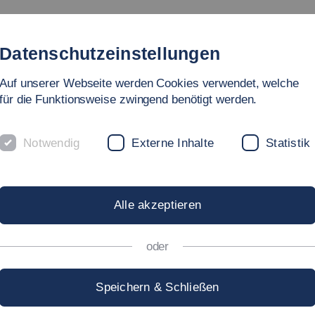
Studium
Hochschule
Forschung
Internati
Datenschutzeinstellungen
Auf unserer Webseite werden Cookies verwendet, welche
für die Funktionsweise zwingend benötigt werden.
Notwendig
Externe Inhalte
Statistik
irtschaft und Technik
ROF. DR.-ING.
PHILIPP
Alle akzeptieren
oder
hilipp.Bulling[at]hs-esslingen.de
Speichern & Schließen
chrift