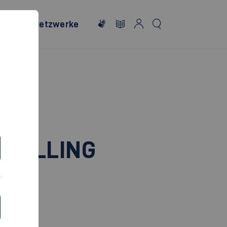
onales
Netzwerke
 BULLING