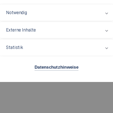
pus Göppingen
Notwendig
m: G 04.256
ert-Bosch-Straße 1
Externe Inhalte
37 Göppingen
Statistik
49 7161 679-1247
Datenschutzhinweise