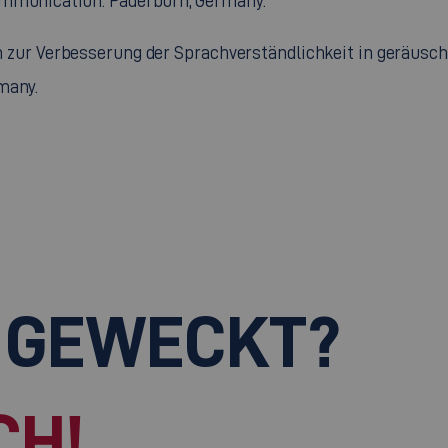
ommunication. Paderborn, Germany.
nien zur Verbesserung der Sprachverständlichkeit in geräus
many.
 GEWECKT?
CH!