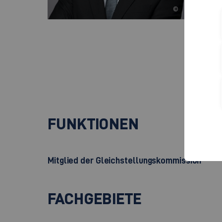
©
Cam
Rau
Rob
730
+
FUNKTIONEN
Mitglied der Gleichstellungskommission
FACHGEBIETE