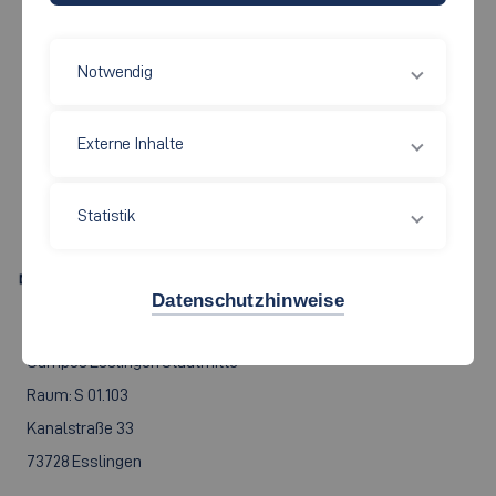
Notwendig
Rektorat
Externe Inhalte
MONIKA KLAUS
Statistik
Monika.Klaus[at]hs-esslingen.de
Datenschutzhinweise
Anschrift
Campus Esslingen Stadtmitte
Raum: S 01.103
Kanalstraße 33
73728 Esslingen