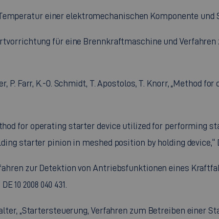
 Temperatur einer elektromechanischen Komponente und Ste
tartvorrichtung für eine Brennkraftmaschine und Verfahren
er, P. Farr, K.-O. Schmidt, T. Apostolos, T. Knorr, „Method for
ethod for operating starter device utilized for performing 
lding starter pinion in meshed position by holding device,“ D
Verfahren zur Detektion von Antriebsfunktionen eines Kra
E 10 2008 040 431.
 Walter, „Startersteuerung, Verfahren zum Betreiben einer 