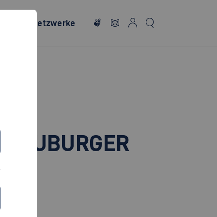
onales
Netzwerke
 NEUBURGER