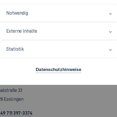
pus Göppingen
Notwendig
m: G 01.011a
ert-Bosch-Straße 1
Externe Inhalte
37 Göppingen
Statistik
49 7161 679-1263
chrift
Datenschutzhinweise
pus Esslingen Stadtmitte
m: S 05.210
alstraße 33
28 Esslingen
49 711 397-3374