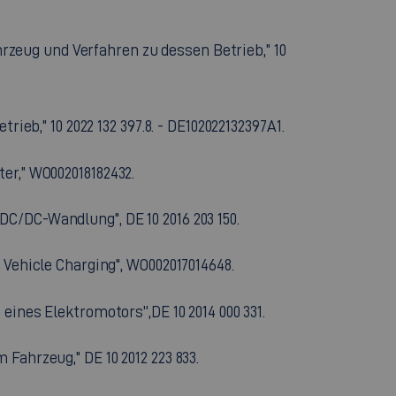
ahrzeug und Verfahren zu dessen Betrieb,” 10
ieb,” 10 2022 132 397.8. - DE102022132397A1.
rter,” WO002018182432.
C/DC-Wandlung", DE 10 2016 203 150.
 Vehicle Charging", WO002017014648.
ines Elektromotors'',DE 10 2014 000 331.
Fahrzeug," DE 10 2012 223 833.