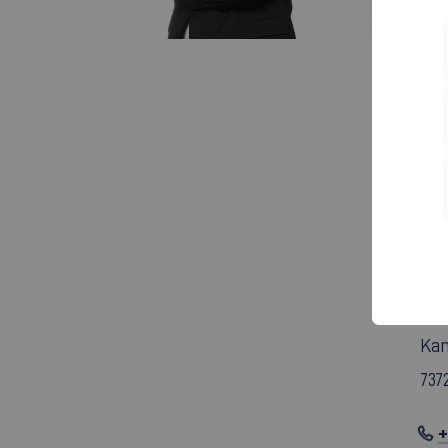
Cam
Rau
Rob
730
+
Ans
Cam
Rau
Kan
737
+