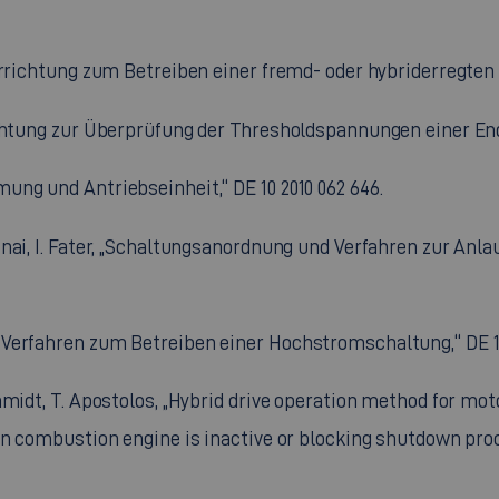
orrichtung zum Betreiben einer fremd- oder hybriderregten e
chtung zur Überprüfung der Thresholdspannungen einer Ends
ng und Antriebseinheit,“ DE 10 2010 062 646.
nai, I. Fater, „Schaltungsanordnung und Verfahren zur Anl
Verfahren zum Betreiben einer Hochstromschaltung,“ DE 10
hmidt, T. Apostolos, „Hybrid drive operation method for mot
en combustion engine is inactive or blocking shutdown proc