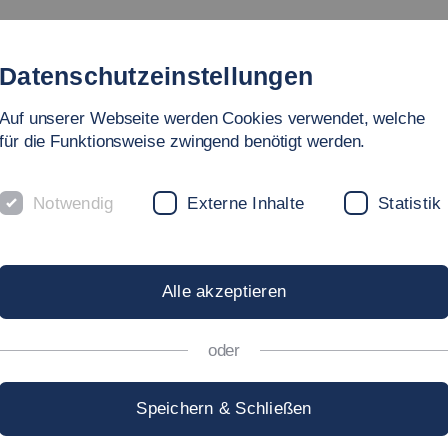
Studium
Hochschule
Forschung
Internati
Datenschutzeinstellungen
Auf unserer Webseite werden Cookies verwendet, welche
für die Funktionsweise zwingend benötigt werden.
Notwendig
Externe Inhalte
Statistik
obilität und Technik
ROF. DR.-ING.
MARTIN
Alle akzeptieren
oder
artin.Neuburger[at]hs-esslingen.de
Speichern & Schließen
chrift