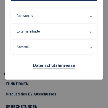
Notwendig
Maschinen und Systeme
Externe Inhalte
PROF. DR.-ING.
JULIA
Statistik
DENECKE
Datenschutzhinweise
Julia.Denecke[at]hs-esslingen.de
FUNKTIONEN
Mitglied des DV-Ausschusses
SPRECHSTUNDEN