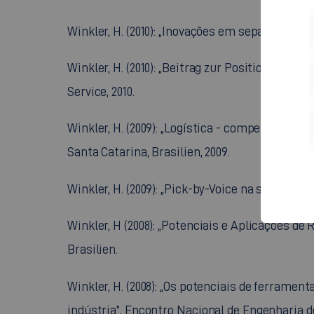
Winkler, H. (2010): „Inovações em separações d
Winkler, H. (2010): „Beitrag zur Positionieru
Service, 2010.
Winkler, H. (2009): „Logística - competência 
Santa Catarina, Brasilien, 2009.
Winkler, H. (2009): „Pick-by-Voice na separaçã
Winkler, H (2008): „Potenciais e Aplicações de
Brasilien.
Winkler, H. (2008): „Os potenciais de ferrame
indústria”, Encontro Nacional de Engenharia d