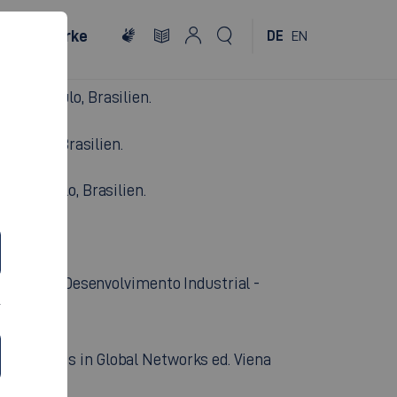
ajai, Santa Catarina, Brasilien.
 Brasilien.
, São Paulo, Brasilien.
o Paulo, Brasilien.
 São Paulo, Brasilien.
.
sileira de Desenvolvimento Industrial -
and Logistics in Global Networks ed. Viena