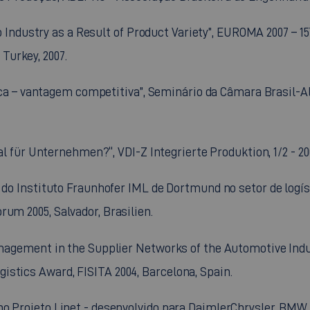
 Auto Industry as a Result of Product Variety”, EUROMA 2007 
Turkey, 2007.
ística – vantagem competitiva”, Seminário da Câmara Brasil-
ial für Unternehmen?“, VDI-Z Integrierte Produktion, 1/2 - 2006
is do Instituto Fraunhofer IML de Dortmund no setor de log
um 2005, Salvador, Brasilien.
Management in the Supplier Networks of the Automotive Indu
stics Award, FISITA 2004, Barcelona, Spain.
no Projeto Linet - desenvolvido para DaimlerChrysler, BMW 