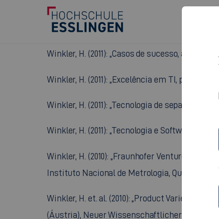
Winkler, H. (2012): „Lean Manufacturing applied
Winkler, H. (2011): „TI aplicada ao armazém – a
Winkler, H. (2011): „Casos de sucesso, aplica
Winkler, H. (2011): „Excelência em TI, processo
Winkler, H. (2011): „Tecnologia de separação e
Winkler, H. (2011): „Tecnologia e Software ap
Winkler, H. (2010): „Fraunhofer Venture Group”
Instituto Nacional de Metrologia, Qualidade e T
Winkler, H. et. al. (2010): „Product Variety in 
(Áustria), Neuer Wissenschaftlicher Verlag, 2010