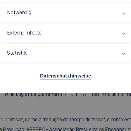
e pedidos“, LogisTI Forum São Paulo, Brasilien.
ng von Kundenentkopplungspunkten in Produktionsnetzwerken
para atingir vantagens competitivas e reagir a mudanças e
o de pedidos“, Seminário MOVIMAT, São Paulo, Brasilien.
 RFID na Logística“,Seminário RFID, IFPA - Instituto de For
ntas práticas, como a "redução do tempo de troca", e como 
e Produção, ABEPRO - Associação Brasileira de Engenharia de