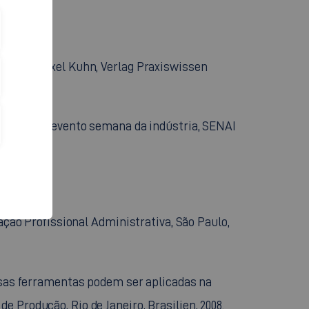
”, Hrsg. Axel Kuhn, Verlag Praxiswissen
conômicas”, evento semana da indústria, SENAI
mação Profissional Administrativa, São Paulo,
essas ferramentas podem ser aplicadas na
 Produção, Rio de Janeiro, Brasilien, 2008.