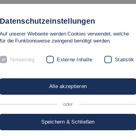
 to logistic processes”, International Logistics Workshop, It
umento de eficiência e qualidade“, LogisTI Fórum, São Paulo,
ções e oportunidades através de um WMS“, Seminário MOVIMAT
s e tecnologia para um Centro de Distribuição“, CD Fórum, Sã
 gerenciamento de armazéns“, Workshop de Logística - SENAI,
licados à armazenagem“, Seminário IMAM São Paulo, Brasilien
, Seminário de Inovação, Sociedade Fraunhofer - Agência Bra
ecnologia, Rio de Janeiro, Brasilien.
the Brazilian Cosmetic Industry”, in: Sustainable Production 
, p. 941-948.