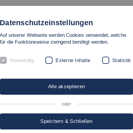
Studium
Hochschule
Forschung
Internati
Datenschutzeinstellungen
Auf unserer Webseite werden Cookies verwendet, welche
für die Funktionsweise zwingend benötigt werden.
Notwendig
Externe Inhalte
Statistik
ziale Arbeit, Bildung und Pflege
ANNES HÄFELE,
B.A.
Alle akzeptieren
oder
annes.Haefele[at]hs-esslingen.de
Speichern & Schließen
chrift