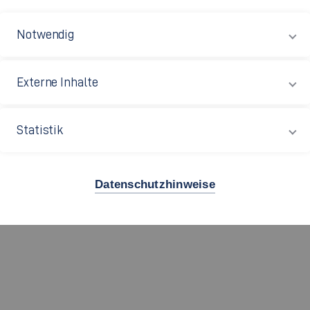
pus Esslingen Flandernstraße
Notwendig
m: F 01.053
ndernstraße 101
Externe Inhalte
32 Esslingen
Statistik
49 711 397-4493
Datenschutzhinweise