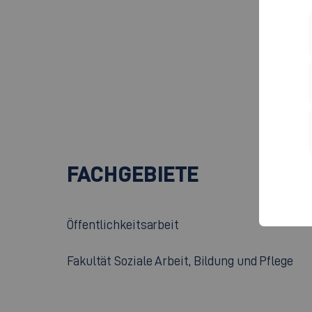
Cam
Rau
Fla
737
+
FACHGEBIETE
Öffentlichkeitsarbeit
Fakultät Soziale Arbeit, Bildung und Pflege