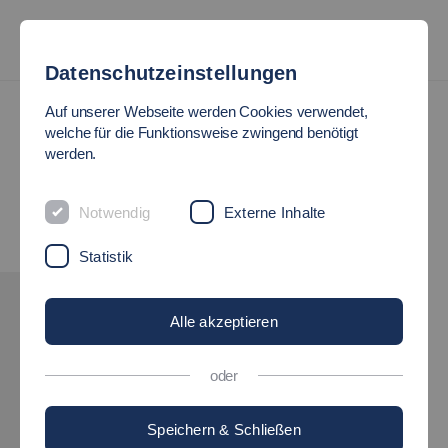
Datenschutzeinstellungen
Auf unserer Webseite werden Cookies verwendet,
welche für die Funktionsweise zwingend benötigt
werden.
Notwendig
Externe Inhalte
Statistik
INTERESSE GEWECKT?
Alle akzeptieren
BEWIRB DICH!
oder
für das Wintersemester 2026/2027
Speichern & Schließen