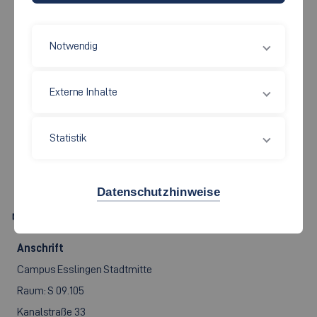
Notwendig
Maschinen und Systeme
Externe Inhalte
ELENA FISCHER,
B.ENG.,
Statistik
M.SC.
Datenschutzhinweise
Elena.Fischer[at]hs-esslingen.de
Anschrift
Campus Esslingen Stadtmitte
Raum: S 09.105
Kanalstraße 33