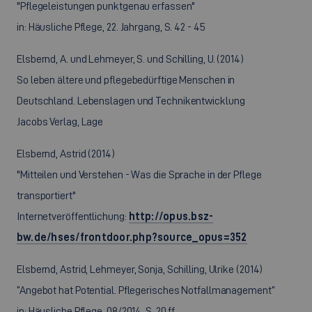
"Pflegeleistungen punktgenau erfassen"
in: Häusliche Pflege, 22. Jahrgang, S. 42 - 45
Elsbernd, A. und Lehmeyer, S. und Schilling, U. (2014)
So leben ältere und pflegebedürftige Menschen in
Deutschland. Lebenslagen und Technikentwicklung
Jacobs Verlag, Lage
Elsbernd, Astrid (2014)
"Mitteilen und Verstehen - Was die Sprache in der Pflege
transportiert"
Internetveröffentlichung:
http://opus.bsz-
bw.de/hses/frontdoor.php?source_opus=352
Elsbernd, Astrid, Lehmeyer, Sonja, Schilling, Ulrike (2014)
“Angebot hat Potential. Pflegerisches Notfallmanagement”
in: Häusliche Pflege, 08/2014, S. 20 ff