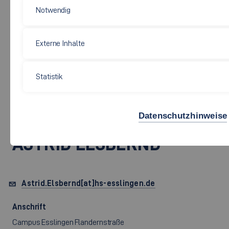
Notwendig
Externe Inhalte
Soziale Arbeit, Bildung und Pflege
Statistik
PROF. DR. RER. CUR.
DIPL.-KAUFFRAU (FH)
Datenschutzhinweise
ASTRID ELSBERND
Astrid.Elsbernd[at]hs-esslingen.de
Anschrift
Campus Esslingen Flandernstraße