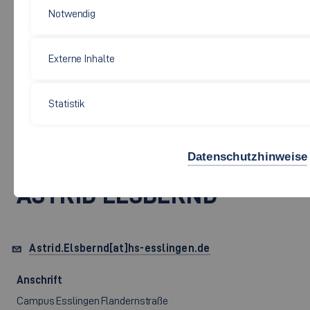
Notwendig
Externe Inhalte
Soziale Arbeit, Bildung und Pflege
Statistik
PROF. DR. RER. CUR.
DIPL.-KAUFFRAU (FH)
Datenschutzhinweise
ASTRID ELSBERND
Astrid.Elsbernd[at]hs-esslingen.de
Anschrift
Campus Esslingen Flandernstraße