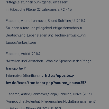
"Pflegeleistungen punktgenau erfassen"
in: Häusliche Pflege, 22. Jahrgang, S. 42 - 45
Elsbernd, A. und Lehmeyer, S. und Schilling, U. (2014)
So leben ältere und pflegebedürftige Menschen in
Deutschland. Lebenslagen und Technikentwicklung
Jacobs Verlag, Lage
Elsbernd, Astrid (2014)
"Mitteilen und Verstehen - Was die Sprache in der Pflege
transportiert"
Internetveröffentlichung:
http://opus.bsz-
bw.de/hses/frontdoor.php?source_opus=352
Elsbernd, Astrid, Lehmeyer, Sonja, Schilling, Ulrike (2014)
“Angebot hat Potential. Pflegerisches Notfallmanagement”
in: Häusliche Pflege, 08/2014, S. 20 ff