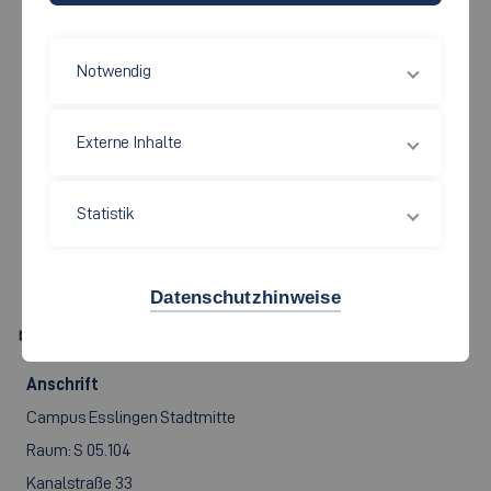
Notwendig
Maschinen und Systeme
Externe Inhalte
PROF. DR.-ING.
ANDREAS
Statistik
FRITZ
Datenschutzhinweise
Andreas.Fritz[at]hs-esslingen.de
Anschrift
Campus Esslingen Stadtmitte
Raum: S 05.104
Kanalstraße 33