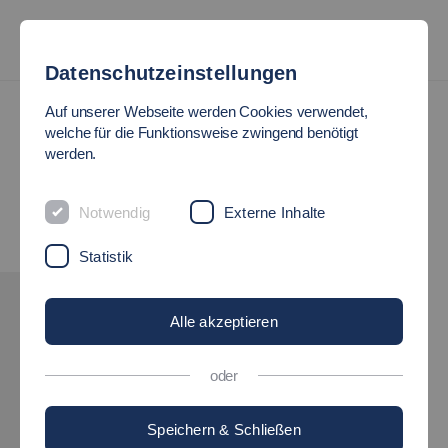
Datenschutzeinstellungen
Auf unserer Webseite werden Cookies verwendet,
welche für die Funktionsweise zwingend benötigt
werden.
Notwendig
Externe Inhalte
Statistik
INTERESSE GEWECKT?
Alle akzeptieren
BEWIRB DICH!
oder
für das Wintersemester 2026/2027
Speichern & Schließen