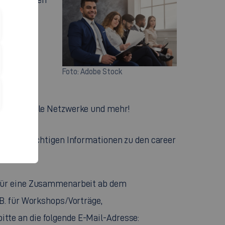
l bei
©
d
Foto: Adobe Stock
e und soziale Netzwerke und mehr!
en alle wichtigen Informationen zu den career
 für eine Zusammenarbeit ab dem
B. für Workshops/Vorträge,
te an die folgende E-Mail-Adresse: