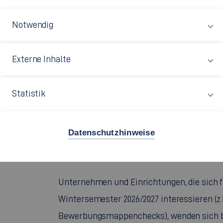
Themen Bewerbung und Beruf,
zum Beispie
Notwendig
Bewerbungsmappenchecks
Externe Inhalte
in Workshops rund um Bewerbung un
Vorstellungsgespräche
Statistik
bei Infoveranstaltungen für beruflich
Datenschutzhinweise
Studierende der Hochschule Esslingen find
Intranet.
days im
Unternehmen und Einrichtungen, die sich
Wintersemester 2026/2027 interessieren (z.
Bewerbungsmappenchecks), wenden sich bit