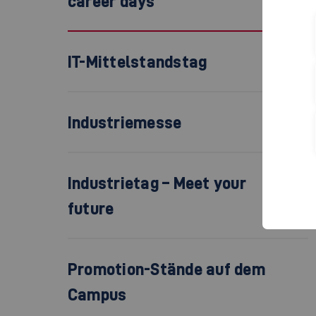
career days
IT-Mittelstandstag
Industriemesse
Industrietag – Meet your
future
Promotion-Stände auf dem
Campus