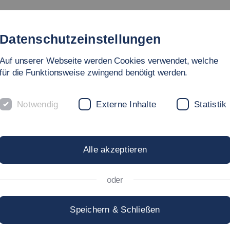
Studium
Hochschule
Forschung
Internationales
Datenschutzeinstellungen
Auf unserer Webseite werden Cookies verwendet, welche
für die Funktionsweise zwingend benötigt werden.
Notwendig
Externe Inhalte
Statistik
G
Alle akzeptieren
 Ihre Spitzenkräfte von morgen!
oder
Speichern & Schließen
Wissenswertes und Beratung, sich austau