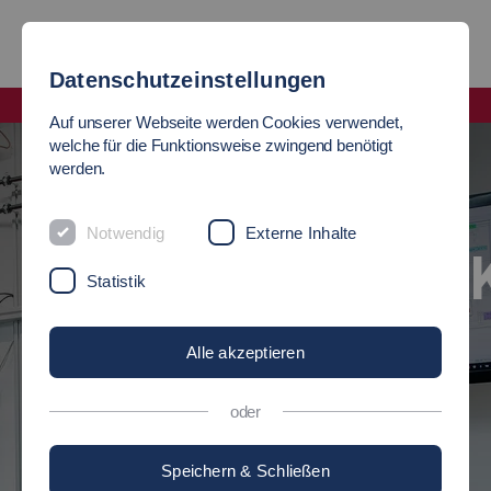
Datenschutzeinstellungen
Fakultät Angewandte Naturwissenschaften, Energie- und Gebäudetechnik
Auf unserer Webseite werden Cookies verwendet,
welche für die Funktionsweise zwingend benötigt
werden.
ENERGIE- UND
OMMEN
Notwendig
Externe Inhalte
GEBÄUDETECHNI
gewandte
Statistik
n, Energie- und
Alle akzeptieren
Umdenken in Sachen Energie
oder
Mehr erfahren
Speichern & Schließen