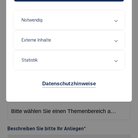
Notwendig
Fakultät/Einrichtung
*
Externe Inhalte
Themenfilter
Statistik
(min. drei Zeichen eingeben)
Datenschutzhinweise
Thema
*
Beschreiben Sie bitte Ihr Anliegen
*