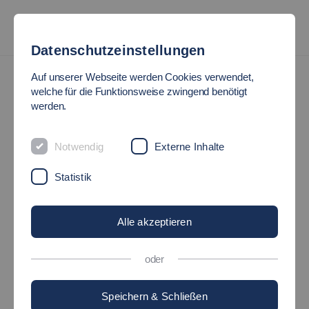
Datenschutzeinstellungen
Rechenzentrum
Kontaktformular
Auf unserer Webseite werden Cookies verwendet,
welche für die Funktionsweise zwingend benötigt
RZ-KONTAKTFORMULAR
werden.
Notwendig
Externe Inhalte
Ihr Name
*
Statistik
(Hochschul)-E-Mail
*
Alle akzeptieren
oder
Status
*
Speichern & Schließen