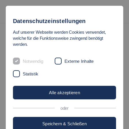
Datenschutzeinstellungen
Rechenzentrum
Allgemeines
Auf unserer Webseite werden Cookies verwendet,
welche für die Funktionsweise zwingend benötigt
ALLGEMEINE
werden.
INFORMATIONEN
Notwendig
Externe Inhalte
Statistik
Hilfestellungen
Alle akzeptieren
Internetzugang für Gäste
oder
Speichern & Schließen
Standorte des RZ