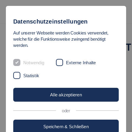
Datenschutzeinstellungen
Nachhaltigkeit
Klimaschutzmanagement
Auf unserer Webseite werden Cookies verwendet,
welche für die Funktionsweise zwingend benötigt
KLIMASCHUTZMANAGEMENT
werden.
Notwendig
Externe Inhalte
Klimaschutzkonzept
Statistik
Informationen zum Projekt KSI
Alle akzeptieren
oder
Veranstaltungen
Speichern & Schließen