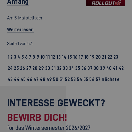
Anfang
©
Am 5. Mai stellt der…
Weiterlesen
Seite 1 von 57.
1
2
3
4
5
6
7
8
9
10
11
12
13
14
15
16
17
18
19
20
21
22
23
24
25
26
27
28
29
30
31
32
33
34
35
36
37
38
39
40
41
42
43
44
45
46
47
48
49
50
51
52
53
54
55
56
57
nächste
INTERESSE GEWECKT?
BEWIRB DICH!
für das Wintersemester 2026/2027