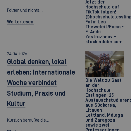
Jetzt der
Hochschule auf
Folgen und nichts…
TikTok folgen!
@hochschule.esslin
Weiterlesen
Foto: Lea
Theweleit/Focus-
F, Andrii
Zastrozhnov –
stock.adobe.com
24.04.2026
Global denken, lokal
erleben: Internationale
Die Welt zu Gast
Woche verbindet
an der
Hochschule
Studium, Praxis und
Esslingen: 25
Austauschstudieren
Kultur
aus Südkorea,
Litauen,
Lettland, Málaga
Kürzlich begrüßte die…
und Zaragoza
sowie zwei
Professor:innen