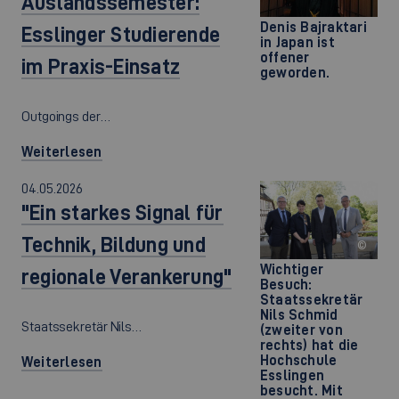
Auslandssemester:
Denis Bajraktari
Esslinger Studierende
in Japan ist
offener
im Praxis-Einsatz
geworden.
Outgoings der…
Weiterlesen
04.05.2026
"Ein starkes Signal für
Technik, Bildung und
©
Wichtiger
regionale Verankerung"
Besuch:
Staatssekretär
Nils Schmid
Staatssekretär Nils…
(zweiter von
rechts) hat die
Hochschule
Weiterlesen
Esslingen
besucht. Mit