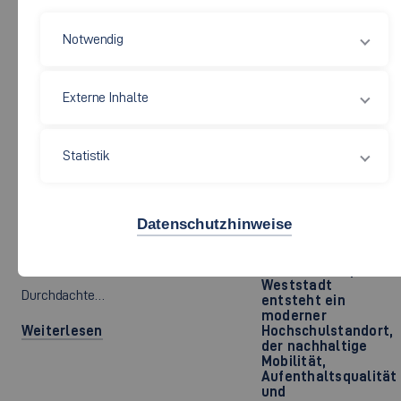
Mut zur
Gesundheit
Veränderung -
Notwendig
auch im
Gesundheitswesen
Die Studium Generale…
ist dieser
dringend
Externe Inhalte
notwendig, so Dr.
Weiterlesen
Bernadette
Klapper. Foto:
AdobeStock/freshid
Statistik
26.05.2026
Mobilität am Campus
Datenschutzhinweise
Weststadt
©
Mit dem Campus
Weststadt
Durchdachte…
entsteht ein
moderner
Weiterlesen
Hochschulstandort,
der nachhaltige
Mobilität,
Aufenthaltsqualität
und