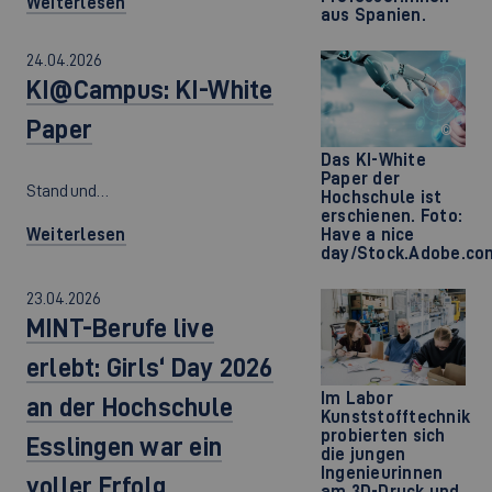
Weiterlesen
aus Spanien.
24.04.2026
KI@Campus: KI-White
Paper
©
Das KI-White
Paper der
Stand und…
Hochschule ist
erschienen. Foto:
Weiterlesen
Have a nice
day/Stock.Adobe.co
23.04.2026
MINT-Berufe live
erlebt: Girls‘ Day 2026
Im Labor
an der Hochschule
Kunststofftechnik
probierten sich
Esslingen war ein
die jungen
Ingenieurinnen
voller Erfolg
am 3D-Druck und