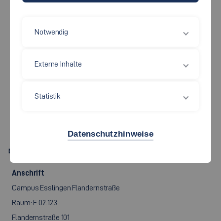
Notwendig
Wirtschaft und Technik
Externe Inhalte
PROF. DR. RER. POL.
Statistik
MICHAEL FLAD
Datenschutzhinweise
Michael.Flad[at]hs-esslingen.de
Anschrift
Campus Esslingen Flandernstraße
Raum: F 02.123
Flandernstraße 101