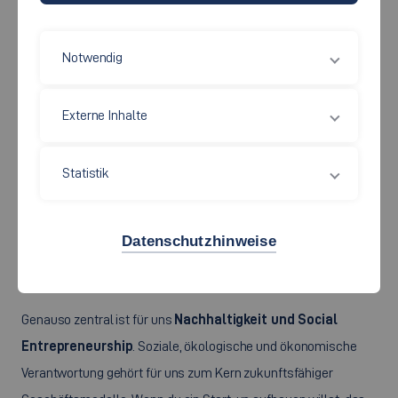
für uns auch deine Entwicklung als Unternehmerpersönlichkeit
im Mittelpunkt. Wir begleiten dich nicht nur beim Aufbau deines
Notwendig
Start-ups – wir wachsen gemeinsam mit dir.
Externe Inhalte
Ein besonderes Anliegen ist uns dabei
Female
Entrepreneurship
: Nur 20 % der Start-ups in Deutschland
werden von Frauen gegründet – das wollen wir ändern.
Statistik
Studentinnen, Dozentinnen, wissenschaftliche Mitarbeiterinnen
und Professorinnen finden bei uns gezielte Unterstützung,
Datenschutzhinweise
weibliche Vorbilder und Zugang zu Netzwerken wie dem
Female Accelerator von Start-up BW.
Genauso zentral ist für uns
Nachhaltigkeit und Social
Entrepreneurship
. Soziale, ökologische und ökonomische
Verantwortung gehört für uns zum Kern zukunftsfähiger