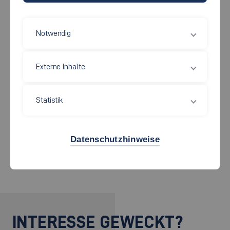
Yoga dient der Entspannung und der Ausgeglichenheit. Neben
Notwendig
der Muskelkräftigung, wird beim Yoga auch die Balance
geschult und der Körper gedehnt sowie gestreckt. Gleichzeitig
Externe Inhalte
fokussiert Ihr Euch dabei auf die Atmung und trainiert Eure
Achtsamkeit. Durch die Yogastunde erhaltet Ihr ein
Statistik
angenehmes Körpergefühl und könnt vom Tag richtig
abschalten.
Datenschutzhinweise
Weitere Informationen finden Sie im
Intranet
.
INTERESSE GEWECKT?