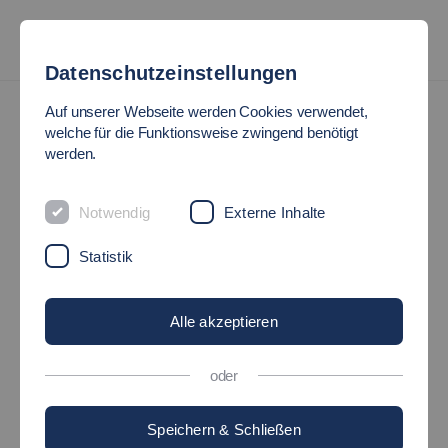
Datenschutzeinstellungen
Hochschulsport
Yoga
Auf unserer Webseite werden Cookies verwendet,
welche für die Funktionsweise zwingend benötigt
YOGA
werden.
Notwendig
Externe Inhalte
Statistik
Alle akzeptieren
oder
Speichern & Schließen