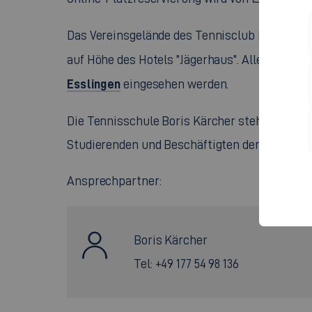
Das Vereinsgelände des Tennisclub Esslingen 
auf Höhe des Hotels "Jägerhaus". Alles Wisse
Esslingen
eingesehen werden.
Die Tennisschule Boris Kärcher steht mit ihr
Studierenden und Beschäftigten der Hochschu
Ansprechpartner:
Boris Kärcher
Tel: +49 177 54 98 136