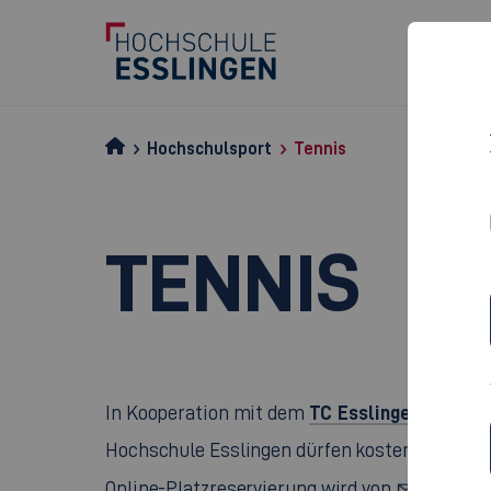
Hochschulsport
Tennis
TENNIS
TC Esslingen
In Kooperation mit dem
bietet d
Hochschule Esslingen dürfen kostenfrei auf d
Prof. D
Online-Platzreservierung wird von