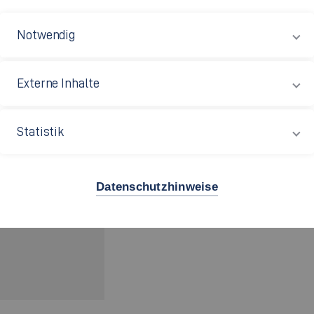
Notwendig
Römerstr. 6
73728 Esslingen
befindet sich an der
,
Website des TC
nswerte zum Verein kann auf der
Externe Inhalte
en individuellen Trainingsangeboten auch den
Statistik
le Esslingen zur Verfügung.
Datenschutzhinweise