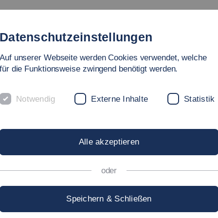
Studium
Hochschule
Forschung
Internati
Datenschutzeinstellungen
Auf unserer Webseite werden Cookies verwendet, welche
für die Funktionsweise zwingend benötigt werden.
Notwendig
Externe Inhalte
Statistik
Alle akzeptieren
oder
ie Hochschule Esslingen Tennis an. Studierende der
Speichern & Schließen
er Anlage spielen. Nutzername und Passwort für die
r. Gregor Rottenkolber
vergeben.