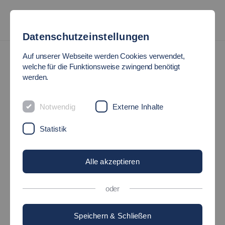
Datenschutzeinstellungen
Hochschulsport
Tanzmix
Auf unserer Webseite werden Cookies verwendet,
welche für die Funktionsweise zwingend benötigt
TANZMIX
werden.
Notwendig
Externe Inhalte
Statistik
Alle akzeptieren
oder
Speichern & Schließen