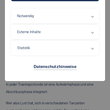
Dieser Sportkurs ist für alle, die Spaß an der Bewegung und vor
Notwendig
allem am Tanzen haben. Es werden unterschiedliche Tanzstile
vorgestellt (über Ballett, Modern Dance & Jazz Dance bis hin zu
Externe Inhalte
Hip Hop), Grundschritte aus diesen Bereichen erlernt und in
verschiedenen Choreografien umgesetzt.
Ballett gilt als Grundlage für die anderen Tanzarten, sie ist die
Statistik
Mutter aller Tanzrichtungen. Somit beginnen wir im Kurs mit
klassischem Ballett und lernen nacheinander die anderen
Datenschutzhinweise
zeitgenössischen Tänze (Modern und Jazz Dance) sowie Hip
Hop kennen.
In jeder Trainingsstunde ist eine Aufwärmphase und eine
Abschlussphase integriert.
Wer also Lust hat, sich in verschiedenen Tanzarten