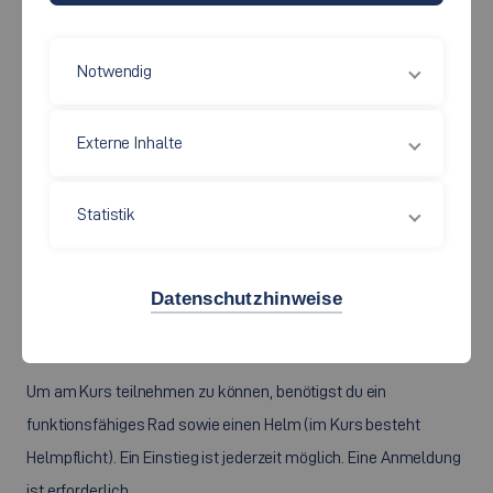
Notwendig
Du fährst gerne Rennrad, Gravel- oder Mountainbike, erklimmst
damit die Weinberge oder Umgebung von Esslingen und fährst
gerne gemeinsam in einer Gruppe von anderen Studierenden
Externe Inhalte
durch die Flusstäler und Wälder im Raum Stuttgart? Dann bist
du bei uns genau richtig.
Statistik
Wir treffen uns wöchentlich für eine gemeinsame Ausfahrt
rund um Esslingen und Stuttgart.
Datenschutzhinweise
Treffpunkt: am Campus Stadtmitte vor der Mensa.
Um am Kurs teilnehmen zu können, benötigst du ein
funktionsfähiges Rad sowie einen Helm (im Kurs besteht
Helmpflicht). Ein Einstieg ist jederzeit möglich. Eine Anmeldung
ist erforderlich.