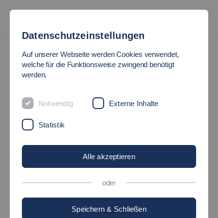
Datenschutzeinstellungen
Hochschulsport
Rennrad
Auf unserer Webseite werden Cookies verwendet,
welche für die Funktionsweise zwingend benötigt
werden.
Radsport
Notwendig
Externe Inhalte
Statistik
Alle akzeptieren
oder
Speichern & Schließen