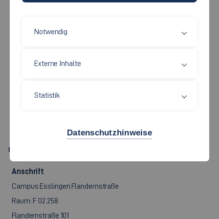
Notwendig
Wirtschaft und Technik
Externe Inhalte
PROF. DR. PHIL.
SVEN
Statistik
ULLRICH
Datenschutzhinweise
Sven.Ullrich[at]hs-esslingen.de
Anschrift
Campus Esslingen Flandernstraße
Raum: F 02.258
Flandernstraße 101