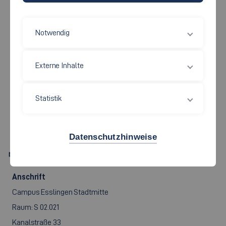
Notwendig
Mobilität und Technik
Externe Inhalte
PROF. DR.
NORBERT
Statistik
SCHREIER
Datenschutzhinweise
Norbert.Schreier[at]hs-esslingen.de
Anschrift
Campus Esslingen Stadtmitte
Raum: S 02.021
Kanalstraße 33