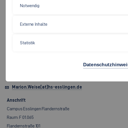
Notwendig
Externe Inhalte
Soziale Arbeit, Bildung und Pflege
Statistik
PROF. DR. PHIL.
MARION
WEISE
Datenschutzhinwei
Marion.Weise[at]hs-esslingen.de
Anschrift
Campus Esslingen Flandernstraße
Raum: F 01.065
Flandernstraße 101