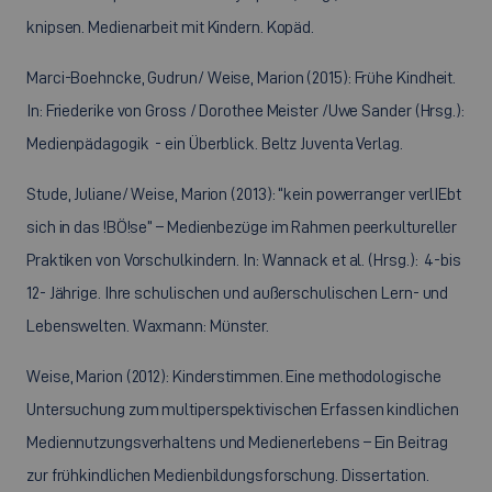
knipsen. Medienarbeit mit Kindern. Kopäd.
Marci-Boehncke, Gudrun/ Weise, Marion (2015): Frühe Kindheit.
In: Friederike von Gross / Dorothee Meister /Uwe Sander (Hrsg.):
Medienpädagogik - ein Überblick. Beltz Juventa Verlag.
Stude, Juliane/ Weise, Marion (2013): “kein powerranger verlIEbt
sich in das !BÖ!se” – Medienbezüge im Rahmen peerkultureller
Praktiken von Vorschulkindern. In: Wannack et al. (Hrsg.): 4-bis
12- Jährige. Ihre schulischen und außerschulischen Lern- und
Lebenswelten. Waxmann: Münster.
Weise, Marion (2012): Kinderstimmen. Eine methodologische
Untersuchung zum multiperspektivischen Erfassen kindlichen
Mediennutzungsverhaltens und Medienerlebens – Ein Beitrag
zur frühkindlichen Medienbildungsforschung. Dissertation.