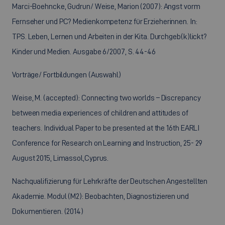
Marci-Boehncke, Gudrun/ Weise, Marion (2007): Angst vorm
Fernseher und PC? Medienkompetenz für Erzieherinnen. In:
TPS. Leben, Lernen und Arbeiten in der Kita. Durchgeb(k)lickt?
Kinder und Medien. Ausgabe 6/2007, S. 44-46
Vorträge/ Fortbildungen (Auswahl)
Weise, M. (accepted): Connecting two worlds – Discrepancy
between media experiences of children and attitudes of
teachers. Individual Paper to be presented at the 16th EARLI
Conference for Research on Learning and Instruction, 25- 29
August 2015, Limassol,Cyprus.
Nachqualifizierung für Lehrkräfte der Deutschen Angestellten
Akademie. Modul (M2): Beobachten, Diagnostizieren und
Dokumentieren. (2014)