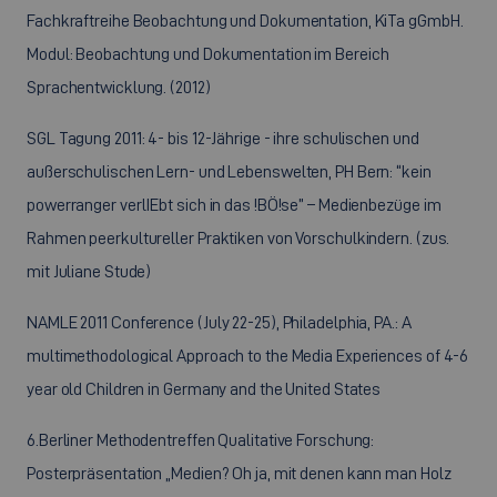
Fachkraftreihe Beobachtung und Dokumentation, KiTa gGmbH.
Modul: Beobachtung und Dokumentation im Bereich
Sprachentwicklung. (2012)
SGL Tagung 2011: 4- bis 12-Jährige - ihre schulischen und
außerschulischen Lern- und Lebenswelten, PH Bern: “kein
powerranger verlIEbt sich in das !BÖ!se” – Medienbezüge im
Rahmen peerkultureller Praktiken von Vorschulkindern. (zus.
mit Juliane Stude)
NAMLE 2011 Conference (July 22-25), Philadelphia, PA.: A
multimethodological Approach to the Media Experiences of 4-6
year old Children in Germany and the United States
6.Berliner Methodentreffen Qualitative Forschung:
Posterpräsentation „Medien? Oh ja, mit denen kann man Holz