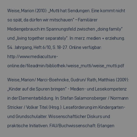
Weise, Marion (2010): „Mutti hat Sendungen. Eine kommt nicht
so spät, da dürfen wir mitschauen“ – Familiärer
Mediengebrauch im Spannungsfeld zwischen „doing family“
und „living together separately“. In: merz. medien + erziehung.
54. Jahrgang, Heft 6/10, S. 18-27. Online verfügbar:
http://www.mediaculture-
online.de/fileadmin/bibliothek/weise_mutti/weise_mutti.pdf
Weise, Marion/ Marci-Boehncke, Gudrun/ Rath, Matthias (2009):
„Kinder auf die Spuren bringen“ - Medien- und Lesekompetenz
in der Elementarbildung. In: Stefan Salamonsberger / Normann
Stricker / Volker Titel (Hrsg.): Leseförderung im Kindergarten-
und Grundschulalter. Wissenschaftlicher Diskurs und
praktische Initiativen. FAU/Buchwissenschaft: Erlangen