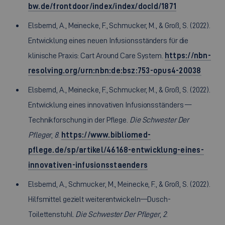
bw.de/frontdoor/index/index/docId/1871
Elsbernd, A., Meinecke, F., Schmucker, M., & Groß, S. (2022).
Entwicklung eines neuen Infusionsständers für die
klinische Praxis: Cart Around Care System.
https://nbn-
resolving.org/urn:nbn:de:bsz:753-opus4-20038
Elsbernd, A., Meinecke, F., Schmucker, M., & Groß, S. (2022).
Entwicklung eines innovativen Infusionsständers —
Technikforschung in der Pflege.
Die Schwester Der
Pfleger
,
8
.
https://www.bibliomed-
pflege.de/sp/artikel/46168-entwicklung-eines-
innovativen-infusionsstaenders
Elsbernd, A., Schmucker, M., Meinecke, F., & Groß, S. (2022).
Hilfsmittel gezielt weiterentwickeln—Dusch-
Toilettenstuhl.
Die Schwester Der Pfleger
,
2
.