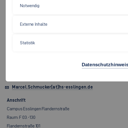
Notwendig
Externe Inhalte
Soziale Arbeit, Bildung und Pflege
Statistik
MARCEL SCHMUCKER,
B.A., M.A.
Datenschutzhinwei
Marcel.Schmucker[at]hs-esslingen.de
Anschrift
Campus Esslingen Flandernstraße
Raum: F 03.-130
Flandernstraße 101