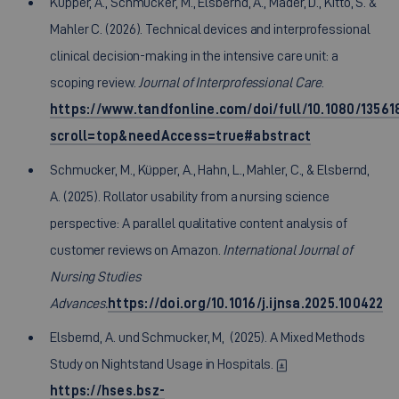
Küpper, A., Schmucker, M., Elsbernd, A., Mader, D., Kitto, S. &
Mahler C. (2026). Technical devices and interprofessional
clinical decision-making in the intensive care unit: a
scoping review.
Journal of Interprofessional Care
.
https://www.tandfonline.com/doi/full/10.1080/13561
scroll=top&needAccess=true#abstract
Schmucker, M., Küpper, A., Hahn, L., Mahler, C., & Elsbernd,
A. (2025). Rollator usability from a nursing science
perspective: A parallel qualitative content analysis of
customer reviews on Amazon.
International Journal of
Nursing Studies
Advances.
https://doi.org/10.1016/j.ijnsa.2025.100422
Elsbernd, A. und Schmucker, M, (2025). A Mixed Methods
Study on Nightstand Usage in Hospitals.
https://hses.bsz-