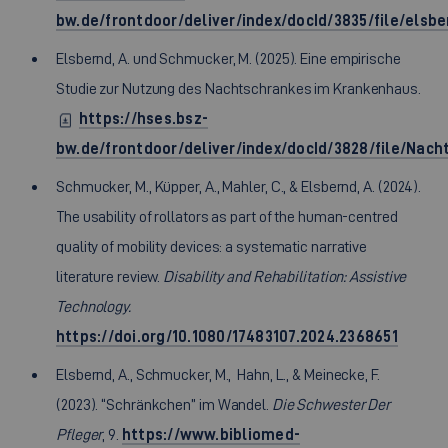
bw.de/frontdoor/deliver/index/docId/3835/file/els
Elsbernd, A. und Schmucker, M. (2025). Eine empirische
Studie zur Nutzung des Nachtschrankes im Krankenhaus.
https://hses.bsz-
bw.de/frontdoor/deliver/index/docId/3828/file/Na
Schmucker, M., Küpper, A., Mahler, C., & Elsbernd, A. (2024).
The usability of rollators as part of the human-centred
quality of mobility devices: a systematic narrative
literature review.
Disability and Rehabilitation: Assistive
Technology.
https://doi.org/10.1080/17483107.2024.2368651
Elsbernd, A., Schmucker, M., Hahn, L., & Meinecke, F.
(2023). “Schränkchen” im Wandel.
Die Schwester Der
Pfleger
, 9.
https://www.bibliomed-