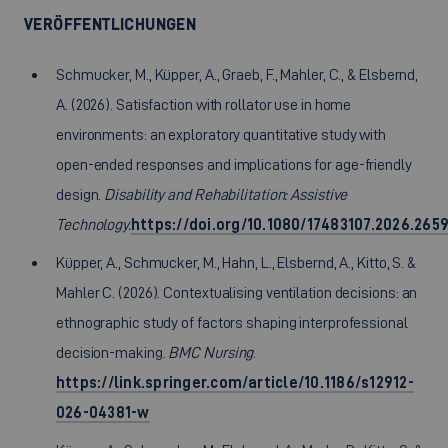
VERÖFFENTLICHUNGEN
Schmucker, M., Küpper, A., Graeb, F., Mahler, C., & Elsbernd,
A. (2026). Satisfaction with rollator use in home
environments: an exploratory quantitative study with
open-ended responses and implications for age-friendly
design.
Disability and Rehabilitation: Assistive
Technology.
https://doi.org/10.1080/17483107.2026.265
Küpper, A., Schmucker, M., Hahn, L., Elsbernd, A., Kitto, S. &
Mahler C. (2026). Contextualising ventilation decisions: an
ethnographic study of factors shaping interprofessional
decision-making.
BMC Nursing
.
https://link.springer.com/article/10.1186/s12912-
026-04381-w