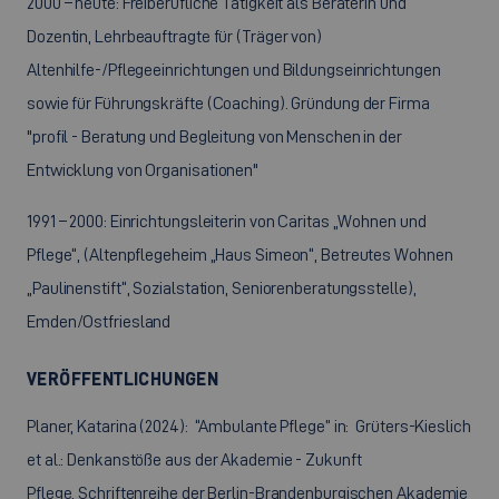
2000 – heute: Freiberufliche Tätigkeit als Beraterin und
Dozentin, Lehrbeauftragte für (Träger von)
Altenhilfe-/Pflegeeinrichtungen und Bildungseinrichtungen
sowie für Führungskräfte (Coaching). Gründung der Firma
"profil - Beratung und Begleitung von Menschen in der
Entwicklung von Organisationen"
1991 – 2000: Einrichtungsleiterin von Caritas „Wohnen und
Pflege“, (Altenpflegeheim „Haus Simeon“, Betreutes Wohnen
„Paulinenstift“, Sozialstation, Seniorenberatungsstelle),
Emden/Ostfriesland
VERÖFFENTLICHUNGEN
Planer, Katarina (2024): “Ambulante Pflege” in: Grüters-Kieslich
et al.: Denkanstöße aus der Akademie - Zukunft
Pflege, Schriftenreihe der Berlin-Brandenburgischen Akademie