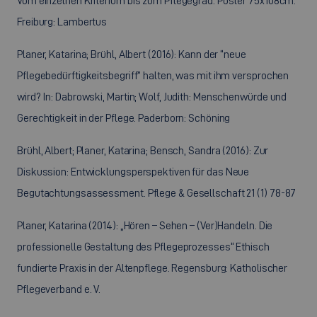
Vom einzelnen Kriterium bis zum Pflegegrad. Poster 75x108cm.
Freiburg: Lambertus
Planer, Katarina; Brühl, Albert (2016): Kann der “neue
Pflegebedürftigkeitsbegriff” halten, was mit ihm versprochen
wird? In: Dabrowski, Martin; Wolf, Judith: Menschenwürde und
Gerechtigkeit in der Pflege. Paderborn: Schöning
Brühl, Albert; Planer, Katarina; Bensch, Sandra (2016): Zur
Diskussion: Entwicklungsperspektiven für das Neue
Begutachtungsassessment. Pflege & Gesellschaft 21 (1) 78-87
Planer, Katarina (2014): „Hören – Sehen – (Ver)Handeln. Die
professionelle Gestaltung des Pflegeprozesses“ Ethisch
fundierte Praxis in der Altenpflege. Regensburg: Katholischer
Pflegeverband e. V.