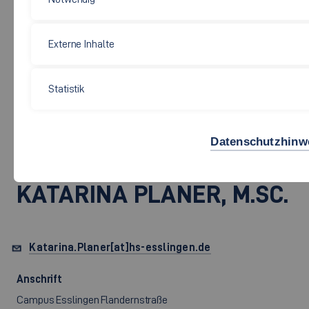
Externe Inhalte
Soziale Arbeit, Bildung und Pflege
Statistik
PROF. DR. RER. CUR.
Datenschutzhinw
DIPL.-PFLEGEWIRTIN (FH)
KATARINA PLANER,
M.SC.
Katarina.Planer[at]hs-esslingen.de
Anschrift
Campus Esslingen Flandernstraße