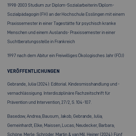
1998-2003 Studium zur Diplom-Sozialarbeiterin/Diplom-
Sozialpädagogin (FH) an der Hochschule Esslingen mit einem
Praxissemester in einer Tagestätte für psychisch kranke
Menschen und einem Auslands- Praxissemester in einer
Suchtberatungsstelle in Frankreich
1997 nach dem Abitur ein Freiwilliges Ökologisches Jahr (FÖJ)
VERÖFFENTLICHUNGEN
Gebrande, Julia (2024): Editorial. Kindesmisshandlung und -
vernachlässigung. Interdisziplinäre Fachzeitschrift für
Prävention und Intervention, 27/2, S. 104-107.
Basedow, Andrea; Bausum, Jakob; Gebrande, Julia;
Gemeinhardt, Elke; Maissen, Lucas; Neudecker, Barbara;
Schöne, Merle; Schröder, Martin & van Mil, Heiner (2024): Fünf