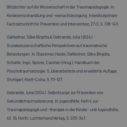
Blitzlichter auf die Wissenschaft in der Traumapädagogik. In:
Kindesmisshandlung und -vernachlässigung. Interdisziplinäre
Fachzeitschrift für Prävention und Intervention, 27/2, S. 138-149.
Gahleitner, Silke Birgitta & Gebrande, Julia (2024):
Sozialwissenschaftliche Perspektiven auf traumatische
Belastungen. In: Glaesmer, Heide; Gahleitner, Silke Birgitta;
Schäfer, Ingo; Spitzer, Carsten (Hrsg.): Handbuch der
Psychotraumatologie. 5.,überarbeitete und erweiterte Auflage.
Stuttgart: Klett-Cotta, S. 111-127.
Gebrande, Julia (2024): Selbstsorge zur Prävention von
Sekundärtraumatisierung. In: jugendhilfe, Heft 4 zur
Traumapädagogik und –therapie in der Kinder- und Jugendhilfe,
62. JG, Hürth: Luchterhand Verlag, S. 335-341.