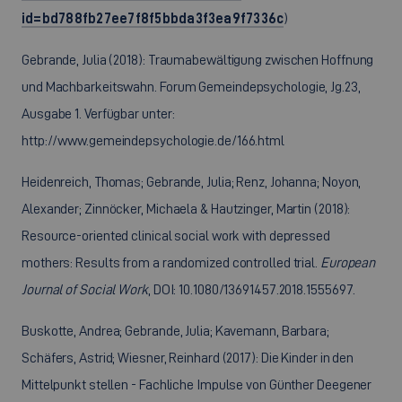
id=bd788fb27ee7f8f5bbda3f3ea9f7336c
)
Gebrande, Julia (2018): Traumabewältigung zwischen Hoffnung
und Machbarkeitswahn. Forum Gemeindepsychologie, Jg.23,
Ausgabe 1. Verfügbar unter:
http://www.gemeindepsychologie.de/166.html
Heidenreich, Thomas; Gebrande, Julia; Renz, Johanna; Noyon,
Alexander; Zinnöcker, Michaela & Hautzinger, Martin (2018):
Resource-oriented clinical social work with depressed
mothers: Results from a randomized controlled trial.
European
Journal of Social Work
, DOI: 10.1080/13691457.2018.1555697.
Buskotte, Andrea; Gebrande, Julia; Kavemann, Barbara;
Schäfers, Astrid; Wiesner, Reinhard (2017): Die Kinder in den
Mittelpunkt stellen - Fachliche Impulse von Günther Deegener