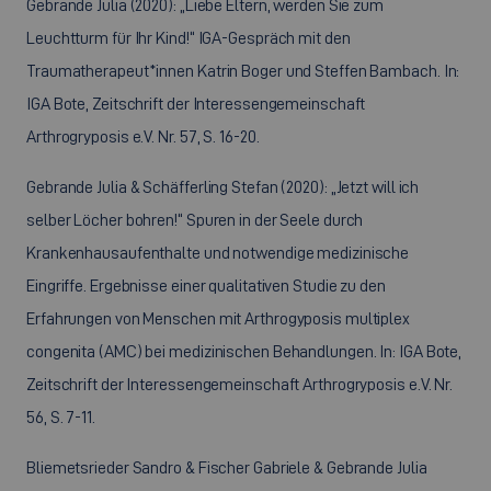
Gebrande Julia (2020): „Liebe Eltern, werden Sie zum
Leuchtturm für Ihr Kind!“ IGA-Gespräch mit den
Traumatherapeut*innen Katrin Boger und Steffen Bambach. In:
IGA Bote, Zeitschrift der Interessengemeinschaft
Arthrogryposis e.V. Nr. 57, S. 16-20.
Gebrande Julia & Schäfferling Stefan (2020): „Jetzt will ich
selber Löcher bohren!“ Spuren in der Seele durch
Krankenhausaufenthalte und notwendige medizinische
Eingriffe. Ergebnisse einer qualitativen Studie zu den
Erfahrungen von Menschen mit Arthrogyposis multiplex
congenita (AMC) bei medizinischen Behandlungen. In: IGA Bote,
Zeitschrift der Interessengemeinschaft Arthrogryposis e.V. Nr.
56, S. 7-11.
Bliemetsrieder Sandro & Fischer Gabriele & Gebrande Julia