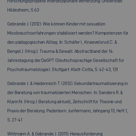
Forschungsprojekte Interdisziplinäre Vernetzung. Universität
Hildesheim, S.63
Gebrande J. (2012): Wie können Kinder mit sexuellen
Missbrauchserfahrungen stabilisiert werden? Kompetenzen für
den pädagogischen Alltag. In: Schäfer I., Knaevelsrud C. &
Bengel J. (Hrsg.): Trauma & Gewalt. Abstractband der 14.
Jahrestagung der DeGPT (Deutschsprachige Gesellschaft für
Psychotraumatologie). Stuttgart: Klett-Cotta, S. 42-43, 131
Gebrande J. & Heidenreich T. (2012): Sekundärtraumatisierung in
der Beratung von traumatisierten Menschen. In: Sanders R. &
Klann N. (Hrsg.): Beratung aktuell, Zeitschrift für Theorie und
Praxis der Beratung. Paderborn: Junfermann, Jahrgang 13, Heft 1,
S. 27-41
Wittmann A. & Gebrande J. (2011): Herausforderung