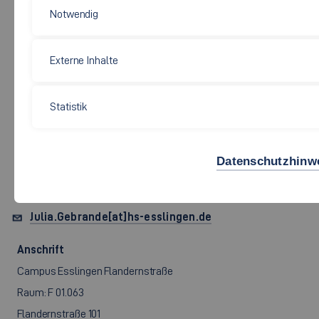
Notwendig
Externe Inhalte
Soziale Arbeit, Bildung und Pflege
Statistik
PROF. DR. PHIL.
JULIA
GEBRANDE
Datenschutzhinw
Julia.Gebrande[at]hs-esslingen.de
Anschrift
Campus Esslingen Flandernstraße
Raum: F 01.063
Flandernstraße 101