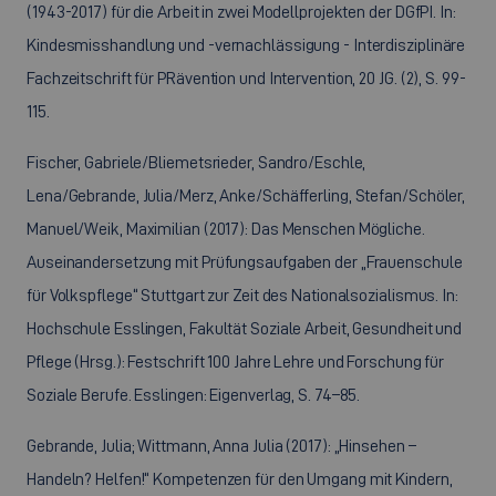
(1943-2017) für die Arbeit in zwei Modellprojekten der DGfPI. In:
Kindesmisshandlung und -vernachlässigung - Interdisziplinäre
Fachzeitschrift für PRävention und Intervention, 20 JG. (2), S. 99-
115.
Fischer, Gabriele/Bliemetsrieder, Sandro/Eschle,
Lena/Gebrande, Julia/Merz, Anke/Schäfferling, Stefan/Schöler,
Manuel/Weik, Maximilian (2017): Das Menschen Mögliche.
Auseinandersetzung mit Prüfungsaufgaben der „Frauenschule
für Volkspflege“ Stuttgart zur Zeit des Nationalsozialismus. In:
Hochschule Esslingen, Fakultät Soziale Arbeit, Gesundheit und
Pflege (Hrsg.): Festschrift 100 Jahre Lehre und Forschung für
Soziale Berufe. Esslingen: Eigenverlag, S. 74–85.
Gebrande, Julia; Wittmann, Anna Julia (2017): „Hinsehen –
Handeln? Helfen!“ Kompetenzen für den Umgang mit Kindern,