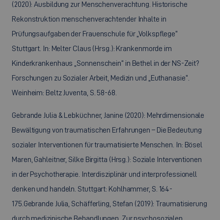
(2020): Ausbildung zur Menschenverachtung. Historische
Rekonstruktion menschenverachtender Inhalte in
Prüfungsaufgaben der Frauenschule für „Volkspflege“
Stuttgart. In: Melter Claus (Hrsg.): Krankenmorde im
Kinderkrankenhaus „Sonnenschein“ in Bethel in der NS-Zeit?
Forschungen zu Sozialer Arbeit, Medizin und „Euthanasie“.
Weinheim: Beltz Juventa, S. 58-68.
Gebrande Julia & Lebküchner, Janine (2020): Mehrdimensionale
Bewältigung von traumatischen Erfahrungen – Die Bedeutung
sozialer Interventionen für traumatisierte Menschen. In: Bösel
Maren, Gahleitner, Silke Birgitta (Hrsg.): Soziale Interventionen
in der Psychotherapie. Interdisziplinär und interprofessionell
denken und handeln. Stuttgart: Kohlhammer, S. 164-
175.Gebrande Julia, Schäfferling, Stefan (2019): Traumatisierung
durch medizinische Behandlungen. Zur psychosozialen