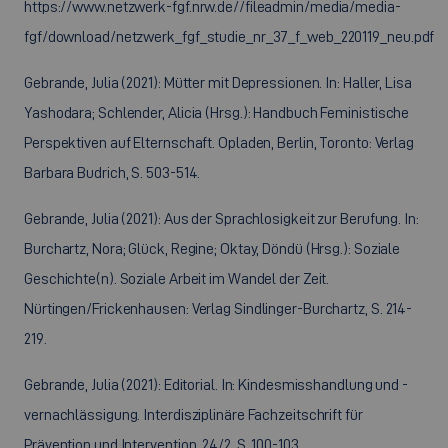
https://www.netzwerk-fgf.nrw.de//fileadmin/media/media-
fgf/download/netzwerk_fgf_studie_nr_37_f_web_220119_neu.pdf
Gebrande, Julia (2021): Mütter mit Depressionen. In: Haller, Lisa
Yashodara; Schlender, Alicia (Hrsg.): Handbuch Feministische
Perspektiven auf Elternschaft. Opladen, Berlin, Toronto: Verlag
Barbara Budrich, S. 503-514.
Gebrande, Julia (2021): Aus der Sprachlosigkeit zur Berufung. In:
Burchartz, Nora; Glück, Regine; Oktay, Döndü (Hrsg.): Soziale
Geschichte(n). Soziale Arbeit im Wandel der Zeit.
Nürtingen/Frickenhausen: Verlag Sindlinger-Burchartz, S. 214-
219.
Gebrande, Julia (2021): Editorial. In: Kindesmisshandlung und -
vernachlässigung. Interdisziplinäre Fachzeitschrift für
Prävention und Intervention, 24/2, S. 100-103.