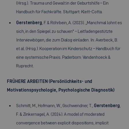
(Hrsg.). Trauma und Gewalt in der Geburtshilfe – Ein
Handbuch für Fachkräfte. Stuttgart: Klett-Cotta.
Gerstenberg
, F. & Röhrbein, A. (2023). „Manchmal lohnt es
sich, in den Spiegel zu schauen" – Leitfadengestützte
Interviewbögen, die zum Dialog einladen. In: Averbeck, B.
et al. (Hrsg.). Kooperation im Kinderschutz – Handbuch für
eine systemische Praxis. Paderborn: Vandenhoeck &
Ruprecht.
FRÜHERE ARBEITEN (Persönlichkeits- und
Motivationspsychologie, Psychologische Diagnostik)
Schmitt, M., Hofmann, W., Gschwendner, T.,
Gerstenberg
,
F. & Zinkernagel, A. (2024). A model of moderated
convergence between explicit dispositions, implicit