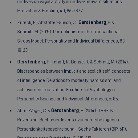
motives on vagal activity in motive-relevant situations.
Motivation & Emotion, 40, 862-877.
Zureck, E., Altstötter-Gleich, C.,
Gerstenberg
, F. &
Schmitt, M. (2015). Perfectionism in the Transactional
Stress Model. Personality and Individual Differences, 83,
18-23.
Gerstenberg
, F., Imhoff, R., Banse, R. & Schmitt, M. (2014).
Discrepancies between implicit and explicit self-concepts
of intelligence: Relations to modesty, narcissism, and
achievement motivation. Frontiers in Psychology in
Personality Science and Individual Differences, 5: 85.
Abrell-Vogel, C. &
Gerstenberg
, F. (2014). TBS-TK
Rezension: Bochumer Inventar zur berufsbezogenen
Persönlichkeitsbeschreibung – Sechs Faktoren (BIP-6F).