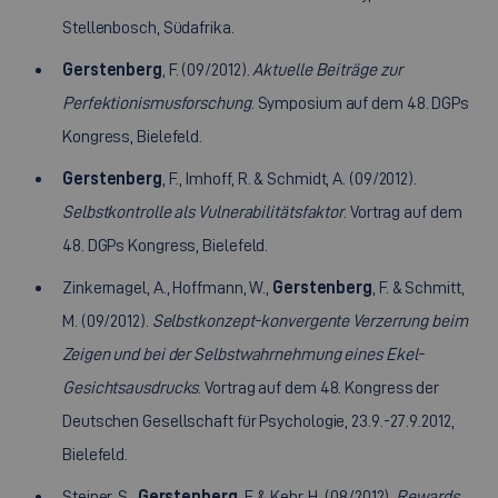
Stellenbosch, Südafrika.
Gerstenberg
, F. (09/2012).
Aktuelle Beiträge zur
Perfektionismusforschung
. Symposium auf dem 48. DGPs
Kongress, Bielefeld.
Gerstenberg
, F., Imhoff, R. & Schmidt, A. (09/2012).
Selbstkontrolle als Vulnerabilitätsfaktor
. Vortrag auf dem
48. DGPs Kongress, Bielefeld.
Zinkernagel, A., Hoffmann, W.,
Gerstenberg
, F. & Schmitt,
M. (09/2012).
Selbstkonzept-konvergente Verzerrung beim
Zeigen und bei der Selbstwahrnehmung eines Ekel-
Gesichtsausdrucks
. Vortrag auf dem 48. Kongress der
Deutschen Gesellschaft für Psychologie, 23.9.-27.9.2012,
Bielefeld.
Steiner, S.,
Gerstenberg
, F. & Kehr, H. (08/2012).
Rewards