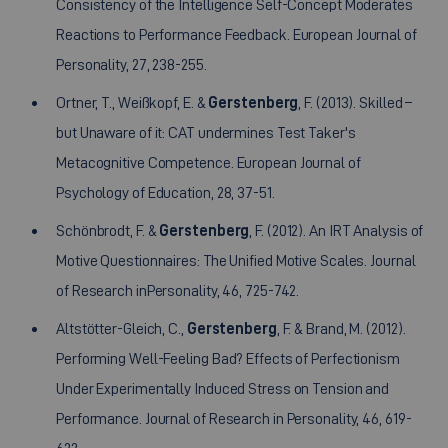
Consistency of the Intelligence Self-Concept Moderates
Reactions to Performance Feedback. European Journal of
Personality, 27, 238-255.
Ortner, T., Weißkopf, E. &
Gerstenberg
, F. (2013). Skilled –
but Unaware of it: CAT undermines Test Taker's
Metacognitive Competence. European Journal of
Psychology of Education, 28, 37-51.
Schönbrodt, F. &
Gerstenberg
, F. (2012). An IRT Analysis of
Motive Questionnaires: The Unified Motive Scales. Journal
of Research inPersonality, 46, 725-742.
Altstötter-Gleich, C.,
Gerstenberg
, F. & Brand, M. (2012).
Performing Well-Feeling Bad? Effects of Perfectionism
Under Experimentally Induced Stress on Tension and
Performance. Journal of Research in Personality, 46, 619-