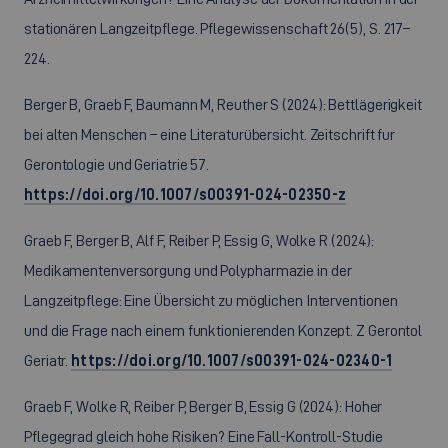
stationären Langzeitpflege. Pflegewissenschaft 26(5), S. 217–
224.
Berger B, Graeb F, Baumann M, Reuther S (2024): Bettlägerigkeit
bei alten Menschen – eine Literaturübersicht. Zeitschrift fur
Gerontologie und Geriatrie 57.
https://doi.org/10.1007/s00391-024-02350-z
Graeb F, Berger B, Alf F, Reiber P, Essig G, Wolke R (2024):
Medikamentenversorgung und Polypharmazie in der
Langzeitpflege: Eine Übersicht zu möglichen Interventionen
und die Frage nach einem funktionierenden Konzept. Z Gerontol
Geriatr.
https://doi.org/10.1007/s00391-024-02340-1
Graeb F, Wolke R, Reiber P, Berger B, Essig G (2024): Hoher
Pflegegrad gleich hohe Risiken? Eine Fall-Kontroll-Studie