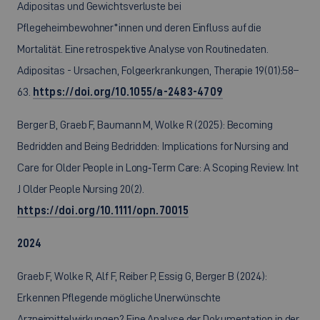
Adipositas und Gewichtsverluste bei
Pflegeheimbewohner*innen und deren Einfluss auf die
Mortalität. Eine retrospektive Analyse von Routinedaten.
Adipositas - Ursachen, Folgeerkrankungen, Therapie 19(01):58–
63.
https://doi.org/10.1055/a-2483-4709
Berger B, Graeb F, Baumann M, Wolke R (2025): Becoming
Bedridden and Being Bedridden: Implications for Nursing and
Care for Older People in Long‐Term Care: A Scoping Review. Int
J Older People Nursing 20(2).
https://doi.org/10.1111/opn.70015
2024
Graeb F, Wolke R, Alf F, Reiber P, Essig G, Berger B (2024):
Erkennen Pflegende mögliche Unerwünschte
Arzneimittelwirkungen? Eine Analyse der Dokumentation in der