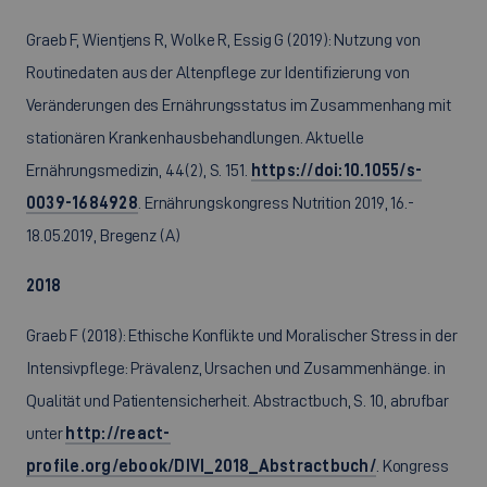
Graeb F, Wientjens R, Wolke R, Essig G (2019): Nutzung von
Routinedaten aus der Altenpflege zur Identifizierung von
Veränderungen des Ernährungsstatus im Zusammenhang mit
stationären Krankenhausbehandlungen. Aktuelle
Ernährungsmedizin, 44(2), S. 151.
https://doi:10.1055/s-
0039-1684928
. Ernährungskongress Nutrition 2019, 16.-
18.05.2019, Bregenz (A)
2018
Graeb F (2018): Ethische Konflikte und Moralischer Stress in der
Intensivpflege: Prävalenz, Ursachen und Zusammenhänge. in
Qualität und Patientensicherheit. Abstractbuch, S. 10, abrufbar
unter
http://react-
profile.org/ebook/DIVI_2018_Abstractbuch/
. Kongress