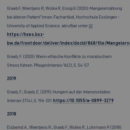
Graeb F, Wientjens R, Wolke R, Essig G (2020): Mangelernährung
bei älteren Patient*innen. Fachartikel, Hochschule Esslingen -
University of Applied Science. abrufbar unter
https://hses.bsz-
bw.de/frontdoor/deliver/index/docId/868/file/Mangeler
Graeb, F. (2020): Wenn ethische Konflikte zu moralischem
Stress führen. PflegenIntensiv 16(2), S. 54-57.
2019
Graeb, F.; Graeb, E. (2019): Hungern auf der Intensivstation.
Intensiv 27(4), S. 196-201.
https://10.1055/a-0899-3279
2018
Elsbernd A., Wientjens R., Graeb F., Wolke R., Lührmann P. (2018):