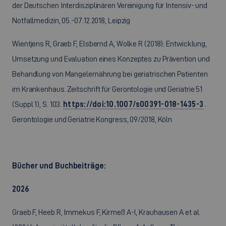
der Deutschen Interdisziplinären Vereinigung für Intensiv- und
Notfallmedizin, 05.-07.12.2018, Leipzig
Wientjens R, Graeb F, Elsbernd A, Wolke R (2018): Entwicklung,
Umsetzung und Evaluation eines Konzeptes zu Prävention und
Behandlung von Mangelernährung bei geriatrischen Patienten
im Krankenhaus. Zeitschrift für Gerontologie und Geriatrie 51
(Suppl 1), S. 103.
https://doi:10.1007/s00391-018-1435-3
.
Gerontologie und Geriatrie Kongress, 09/2018, Köln
Bücher und Buchbeiträge:
2026
Graeb F, Heeb R, Immekus F, Kirmeß A-I, Krauhausen A et al.