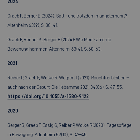
2024
Graeb F, Berger B (2024): Satt - und trotzdem mangelernährt?
Altenheim 63(9), S. 38–41.
Graeb F, Renner K, Berger B (2024): Wie Medikamente
Bewegung hemmen. Altenheim, 63(4), S. 60–63.
2021
Reiber P, Graeb F, Wolke R, Wolpert I (2021): Rauchfrei bleiben –
auch nach der Geburt. Die Hebamme 2021; 34(06), S. 47-55.
https://doi.org/10.1055/a-1580-9122
2020
Berger B, Graeb F, Essig G, Reiber P, Wolke R(2020): Tagespflege
in Bewegung. Altenheim 59(10), S. 42–45.