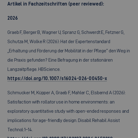
Artikel in Fachzeitschriften (peer reviewed):
2026
Graeb F, Berger B, Wagner U, Spranz G, Schwerdt E, Fetzner G,
Schutza M, Wolke R (2026): Hat der Expertenstandard
„Erhaltung und Förderung der Mobilität in der Pflege“ den Weg in
die Praxis gefunden? Eine Befragung in der stationären
Langzeitpflege. HBScience.
https://doi.org/10.1007/s16024-026-00450-x
Schmucker M, Küpper A, Graeb F, Mahler C, Elsbernd A (2026):
Satisfaction with rollator use in home environments: an
exploratory quantitative study with open-ended responses and
implications for age-friendly design. Disabil Rehabil Assist
Technol:1–14.