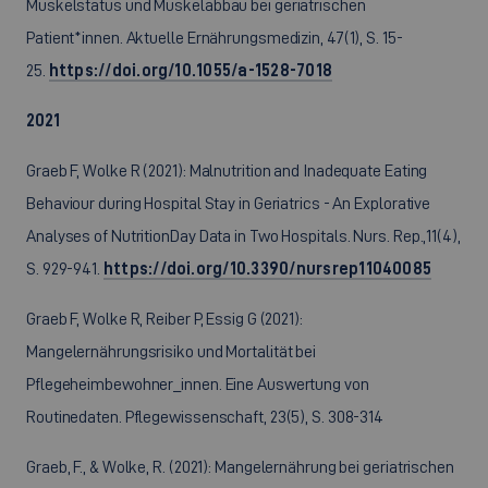
Muskelstatus und Muskelabbau bei geriatrischen
Patient*innen. Aktuelle Ernährungsmedizin, 47(1), S. 15-
25.
https://doi.org/10.1055/a-1528-7018
2021
Graeb F, Wolke R (2021): Malnutrition and Inadequate Eating
Behaviour during Hospital Stay in Geriatrics - An Explorative
Analyses of NutritionDay Data in Two Hospitals. Nurs. Rep.,11(4),
S. 929-941.
https://doi.org/10.3390/nursrep11040085
Graeb F, Wolke R, Reiber P, Essig G (2021):
Mangelernährungsrisiko und Mortalität bei
Pflegeheimbewohner_innen. Eine Auswertung von
Routinedaten. Pflegewissenschaft, 23(5), S. 308-314
Graeb, F., & Wolke, R. (2021): Mangelernährung bei geriatrischen