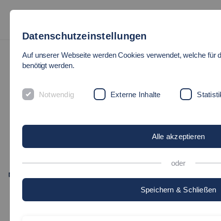
Datenschutzeinstellungen
Auf unserer Webseite werden Cookies verwendet, welche für 
benötigt werden.
Soziale Arbeit, Bildung und Pflege
Notwendig
Externe Inhalte
Statisti
DR. PHIL.
FABIAN GRAEB,
B.A., M.A.
Alle akzeptieren
oder
Fabian.Graeb[at]hs-esslingen.de
Speichern & Schließen
Anschrift
Campus Esslingen Flandernstraße