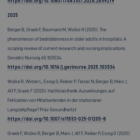
https://doi.org/10.1080/17483107.2026.2659219
2025
Berger B, Graeb F, Baumann M, Wolke R (2025): The
phenomenon of bedriddenness in older adults in hospitals: A
scoping review of current research and nursing implications.
Geriatric Nursing 65:103534.
https://doi.org/10.1016/j.gerinurse.2025.103534
Wolke R, Winter L, Essig G, Reiber P, Telser N, Berger B, Marx J,
Alf F, Graeb F (2025): Hat Kinästhetik Auswirkungen auf
Fehlzeiten von Mitarbeitenden in der stationären
Langzeitpflege? Präv Gesundheitsf.
https://doi.org/10.1007/s11553-025-01205-8
Graeb F, Wolke R, Berger B, Marx J, Alf F, Reiber P, Essig G (2025):