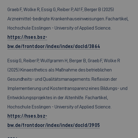
Graeb F, Wolke R, Essig G, Reiber P, Alf F, Berger B (2025)
Arzneimittel-bedingte Krankenhauseinweisungen. Fachartikel,
Hochschule Esslingen - University of Applied Science.
https://hses.bsz-
bw.de/frontdoor/index/index/docId/3864
Essig G, Reiber P, Wulfgramm H, Berger B, Graeb F, Wolke R
(2025) Kinaesthetics als Maßnahme des betrieblichen
Gesundheits- und Qualitätsmanagements: Reflexion der
Implementierung und Kostentransparenz eines Bildungs- und
Entwicklungsprojektes in der Altenhilfe. Fachartikel,
Hochschule Esslingen - University of Applied Science.
https://hses.bsz-
bw.de/frontdoor/index/index/docId/3905