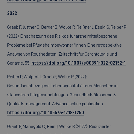
2022
Graeb F, Jüttner C, Berger B, Wolke R, Reißner J, Essig G, Reiber P
(2022): Einschätzung des Risikos für arzneimittelbezogene
Probleme bei Pflegeheimbewohner*innen: Eine retrospektive
Analyse von Routinedaten. Zeitschrift fur Gerontologie und
Geriatrie, 55.
https://doi.org/10.1007/s00391-022-02152-1
Reiber P, Wolpert I, Graeb F, Wolke R (2022):
Gesundheitsbezogene Lebensqualität älterer Menschen in
stationären Pflegeeinrichtungen. Gesundheitsökonomie &
Qualitätsmanagement. Advance online publication.
https://doi.org/10.1055/a-1718-1250
Graeb F, Manegold C, Rein J, Wolke R (2022): Reduzierter