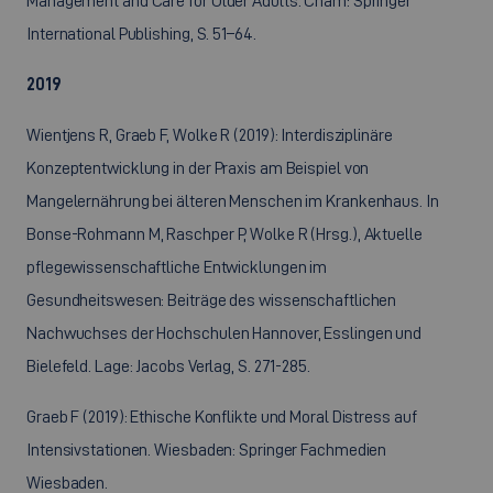
Management and Care for Older Adults. Cham: Springer
International Publishing, S. 51–64.
2019
Wientjens R, Graeb F, Wolke R (2019): Interdisziplinäre
Konzeptentwicklung in der Praxis am Beispiel von
Mangelernährung bei älteren Menschen im Krankenhaus. In
Bonse-Rohmann M, Raschper P, Wolke R (Hrsg.), Aktuelle
pflegewissenschaftliche Entwicklungen im
Gesundheitswesen: Beiträge des wissenschaftlichen
Nachwuchses der Hochschulen Hannover, Esslingen und
Bielefeld. Lage: Jacobs Verlag, S. 271-285.
Graeb F (2019): Ethische Konflikte und Moral Distress auf
Intensivstationen. Wiesbaden: Springer Fachmedien
Wiesbaden.