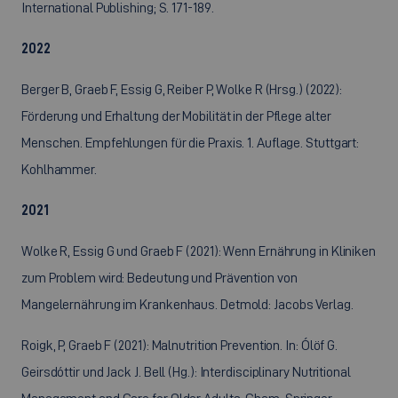
International Publishing; S. 171-189.
2022
Berger B, Graeb F, Essig G, Reiber P, Wolke R (Hrsg.) (2022):
Förderung und Erhaltung der Mobilität in der Pflege alter
Menschen. Empfehlungen für die Praxis. 1. Auflage. Stuttgart:
Kohlhammer.
2021
Wolke R, Essig G und Graeb F (2021): Wenn Ernährung in Kliniken
zum Problem wird: Bedeutung und Prävention von
Mangelernährung im Krankenhaus. Detmold: Jacobs Verlag.
Roigk, P, Graeb F (2021): Malnutrition Prevention. In: Ólöf G.
Geirsdóttir und Jack J. Bell (Hg.): Interdisciplinary Nutritional