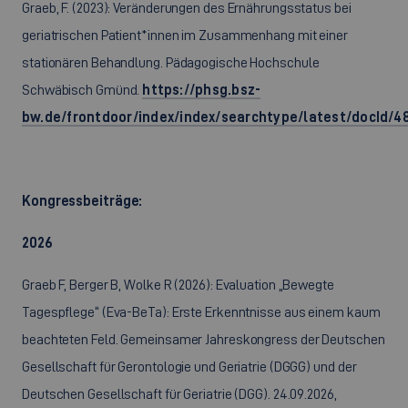
Graeb, F. (2023): Veränderungen des Ernährungsstatus bei
geriatrischen Patient*innen im Zusammenhang mit einer
stationären Behandlung. Pädagogische Hochschule
Schwäbisch Gmünd.
https://phsg.bsz-
bw.de/frontdoor/index/index/searchtype/latest/docId/48
Kongressbeiträge:
2026
Graeb F, Berger B, Wolke R (2026): Evaluation „Bewegte
Tagespflege“ (Eva-BeTa): Erste Erkenntnisse aus einem kaum
beachteten Feld. Gemeinsamer Jahreskongress der Deutschen
Gesellschaft für Gerontologie und Geriatrie (DGGG) und der
Deutschen Gesellschaft für Geriatrie (DGG). 24.09.2026,