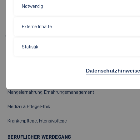
Raum: F 02.134
Notwendig
Flandernstraße 101
73732 Esslingen
Externe Inhalte
+49 711 397-4497
Statistik
FACHGEBIETE
Pflegewissenschaft
Datenschutzhinweis
Pflegepädagogik
Mangelernährung, Ernährungsmanagement
Medizin & Pflege Ethik
Krankenpflege, Intensivpflege
BERUFLICHER WERDEGANG