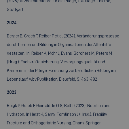
(2026): Arzneimittellehre für die Pflege, 1. Auflage. Thieme,
Stuttgart
2024
Berger B, Graeb F, Reiber P et al (2024): Veränderungsprozesse
durch Lernen und Bildung in Organisationen der Altenhilfe
gestalten. In: Reiber K, Mohr J, Evans-Borchers M, Peters M
(Hrsg.): Fachkräftesicherung, Versorgungsqualität und
Karrieren in der Pflege. Forschung zur beruflichen Bildung im
Lebenslauf. wbv Publikation, Bielefeld, S. 463–482
2023
Roigk P, Graeb F, Geirsdóttir O G, Bell J (2023): Nutrition and
Hydration. In Herzt K, Santy-Tomlinson J (Hrsg.): Fragility
Fracture and Orthogeriatric Nursing. Cham: Springer