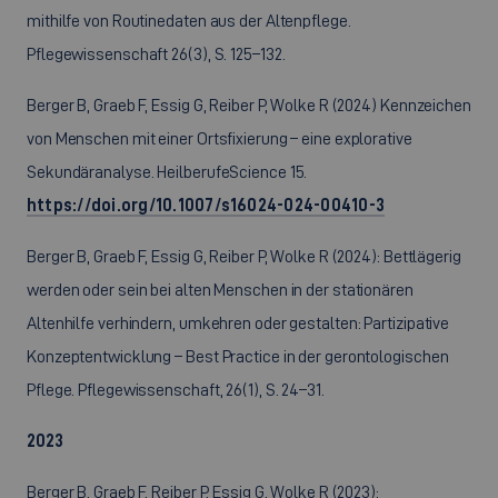
mithilfe von Routinedaten aus der Altenpflege.
Pflegewissenschaft 26(3), S. 125–132.
Berger B, Graeb F, Essig G, Reiber P, Wolke R (2024) Kennzeichen
von Menschen mit einer Ortsfixierung – eine explorative
Sekundäranalyse. HeilberufeScience 15.
https://doi.org/10.1007/s16024-024-00410-3
Berger B, Graeb F, Essig G, Reiber P, Wolke R (2024): Bettlägerig
werden oder sein bei alten Menschen in der stationären
Altenhilfe verhindern, umkehren oder gestalten: Partizipative
Konzeptentwicklung – Best Practice in der gerontologischen
Pflege. Pflegewissenschaft, 26(1), S. 24–31.
2023
Berger B, Graeb F, Reiber P, Essig G, Wolke R (2023):