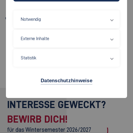
73728 Esslingen
+49 711 397-3302
Notwendig
SPRECHSTUNDEN
Externe Inhalte
Montag bis Donnerstag 09:00 - 10:00 Uhr
Außerhalb dieser Zeiten nur nach vorheriger
Statistik
Terminvereinbarung!
Datenschutzhinweise
INTERESSE GEWECKT?
BEWIRB DICH!
für das Wintersemester 2026/2027