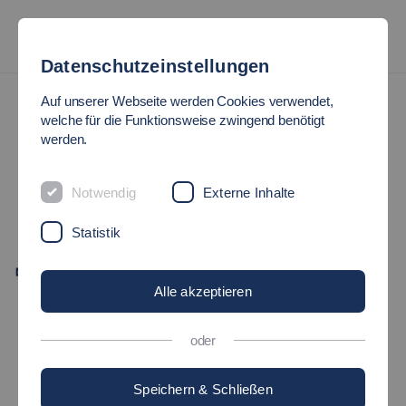
Datenschutzeinstellungen
Auf unserer Webseite werden Cookies verwendet,
welche für die Funktionsweise zwingend benötigt
werden.
Mobilität und Technik
ELENA BALLAUF
Notwendig
Externe Inhalte
Statistik
Elena.Ballauf[at]hs-esslingen.de
Alle akzeptieren
Anschrift
Campus Esslingen Stadtmitte
oder
Raum: S 02.027
Speichern & Schließen
Kanalstraße 33