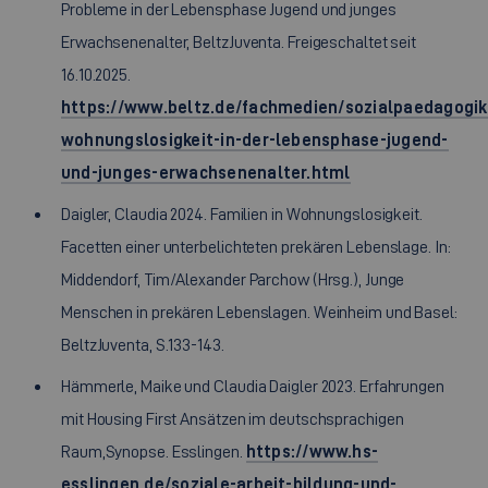
Probleme in der Lebensphase Jugend und junges
Erwachsenenalter, BeltzJuventa. Freigeschaltet seit
16.10.2025.
https://www.beltz.de/fachmedien/sozialpaedagogik_
wohnungslosigkeit-in-der-lebensphase-jugend-
und-junges-erwachsenenalter.html
Daigler, Claudia 2024. Familien in Wohnungslosigkeit.
Facetten einer unterbelichteten prekären Lebenslage. In:
Middendorf, Tim/Alexander Parchow (Hrsg.), Junge
Menschen in prekären Lebenslagen. Weinheim und Basel:
BeltzJuventa, S.133-143.
Hämmerle, Maike und Claudia Daigler 2023. Erfahrungen
mit Housing First Ansätzen im deutschsprachigen
Raum,Synopse. Esslingen.
https://www.hs-
esslingen.de/soziale-arbeit-bildung-und-