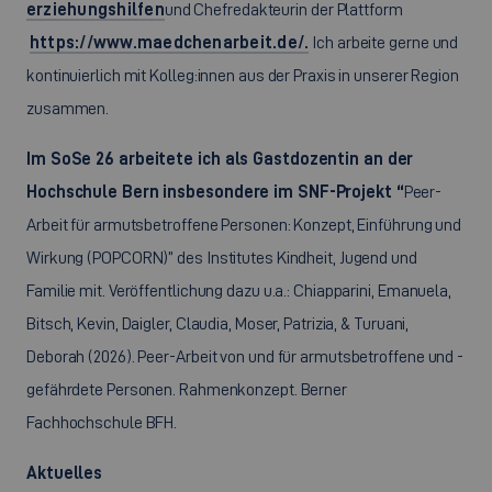
erziehungshilfen
und Chefredakteurin der Plattform
https://www.maedchenarbeit.de/.
Ich arbeite gerne und
kontinuierlich mit Kolleg:innen aus der Praxis in unserer Region
zusammen.
Im SoSe 26 arbeitete ich als Gastdozentin an der
Hochschule Bern insbesondere im SNF-Projekt “
Peer-
Arbeit für armutsbetroffene Personen: Konzept, Einführung und
Wirkung (POPCORN)” des Institutes Kindheit, Jugend und
Familie mit. Veröffentlichung dazu u.a.: Chiapparini, Emanuela,
Bitsch, Kevin, Daigler, Claudia, Moser, Patrizia, & Turuani,
Deborah (2026). Peer-Arbeit von und für armutsbetroffene und -
gefährdete Personen. Rahmenkonzept. Berner
Fachhochschule BFH.
Aktuelles