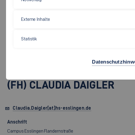
Externe Inhalte
Soziale Arbeit, Bildung und Pflege
Statistik
PROF. DR. RER. SOC.
Datenschutzhinw
DIPL.-PÄD. DIPL.-SOZ.ARB.
(FH)
CLAUDIA DAIGLER
Claudia.Daigler[at]hs-esslingen.de
Anschrift
Campus Esslingen Flandernstraße