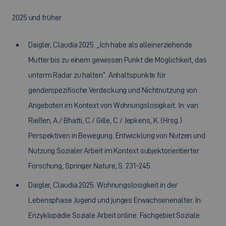
2025 und früher
Daigler, Claudia 2025. „Ich habe als alleinerziehende
Mutter bis zu einem gewissen Punkt die Möglichkeit, das
unterm Radar zu halten“. Anhaltspunkte für
genderspezifische Verdeckung und Nichtnutzung von
Angeboten im Kontext von Wohnungslosigkeit. In: van
Rießen, A./ Bhatti, C./ Gille, C./ Jepkens, K. (Hrsg.)
Perspektiven in Bewegung. Entwicklung von Nutzen und
Nutzung Sozialer Arbeit im Kontext subjektorientierter
Forschung, Springer Nature, S. 231-245.
Daigler, Claudia 2025. Wohnungslosigkeit in der
Lebensphase Jugend und junges Erwachsenenalter. In:
Enzyklopädie Soziale Arbeit online. Fachgebiet Soziale