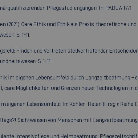
märqualifizierenden Pflegestudiengängen. In: PADUA 17/1
en (2021): Care Ethik und Ethik als Praxis: theoretische und
esen. S. 1-11.
ngsfeld: Finden und Vertreten stellvertretender Entscheid
undheitswesen. S. 1-11
chnik im eigenen Lebensumfeld durch Langzeitbeatmung – ei
– I, care Möglichkeiten und Grenzen neuer Technologien in der
m eigenen Lebensumfeld. In: Kohlen, Helen (Hrsg.): Reihe E
s Alltags?! Sichtweisen von Menschen mit Langzeitbeatmung.
ulante Intensivpflege und Heimbeatmung. Pflegezeitschrift 6