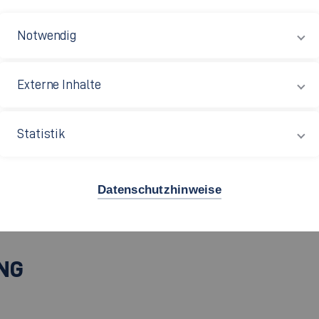
hristiane.Goedecke[at]hs-esslingen.de
Notwendig
Externe Inhalte
Statistik
Datenschutzhinweise
NG