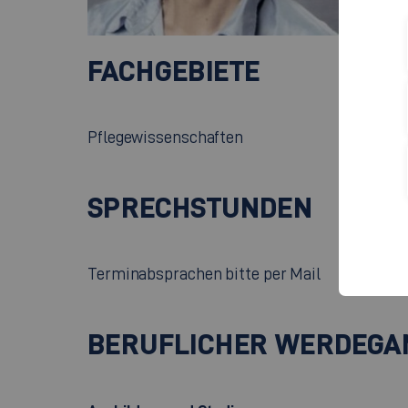
C
FACHGEBIETE
Pflegewissenschaften
SPRECHSTUNDEN
Terminabsprachen bitte per Mail
BERUFLICHER WERDEGA