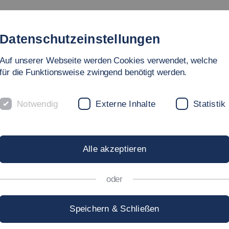
Studium
Hochschule
Forschung
Internati
Datenschutzeinstellungen
Auf unserer Webseite werden Cookies verwendet, welche
für die Funktionsweise zwingend benötigt werden.
Notwendig
Externe Inhalte
Statistik
ziale Arbeit, Bildung und Pflege
ROF. DR. RER. CUR.
CH
Alle akzeptieren
ÖDECKE
oder
Speichern & Schließen