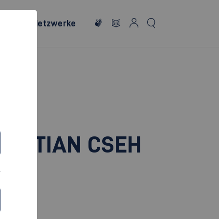
onales
Netzwerke
RISTIAN CSEH