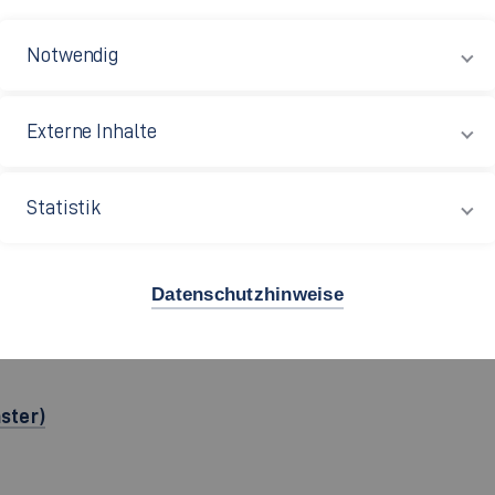
pus Göppingen
Notwendig
m: G 04.307
ert-Bosch-Straße 1
Externe Inhalte
37 Göppingen
Statistik
49 7161 679-1242
Datenschutzhinweise
ster)