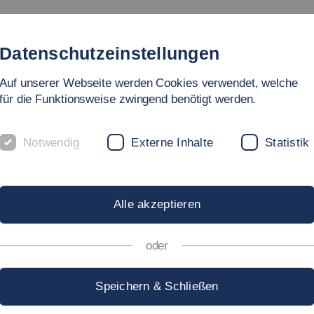
Studium
Hochschule
Forschung
Internati
Datenschutzeinstellungen
Auf unserer Webseite werden Cookies verwendet, welche
für die Funktionsweise zwingend benötigt werden.
Notwendig
Externe Inhalte
Statistik
irtschaft und Technik
ROF. DR. RER. NAT.
CH
Alle akzeptieren
oder
hristian.Cseh[at]hs-esslingen.de
Speichern & Schließen
chrift