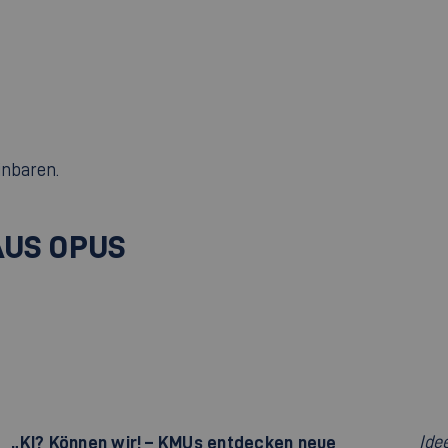
inbaren.
AUS OPUS
„KI? Können wir! – KMUs entdecken neue
Ide