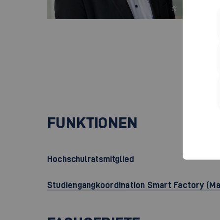
©
Cam
Rau
Rob
730
+
FUNKTIONEN
Hochschulratsmitglied
Studiengangkoordination Smart Factory (Ma