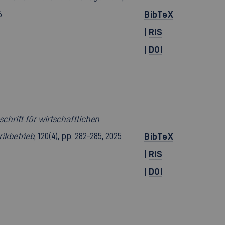
6
BibTeX
RIS
|
DOI
|
schrift für wirtschaftlichen
rikbetrieb
, 120(4), pp. 282-285, 2025
BibTeX
RIS
|
DOI
|