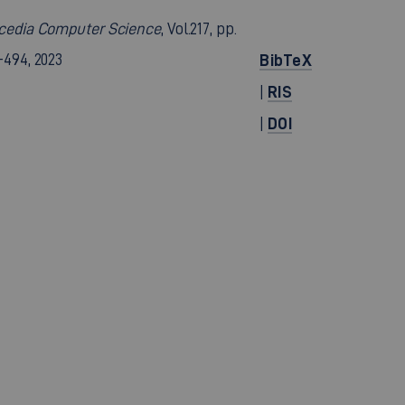
cedia Computer Science
, Vol.217, pp.
-494, 2023
BibTeX
RIS
|
DOI
|