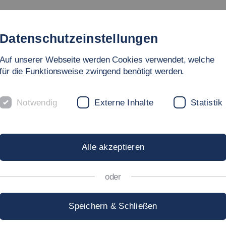
Studium
Hochschule
Forschung
Internati
Datenschutzeinstellungen
Auf unserer Webseite werden Cookies verwendet, welche
für die Funktionsweise zwingend benötigt werden.
Notwendig
Externe Inhalte
Statistik
ngewandte Naturwissenschaften
ebäudetechnik
Alle akzeptieren
ROF. DR. RER. NAT.
BE
oder
Speichern & Schließen
ettina.Weiss[at]hs-esslingen.de