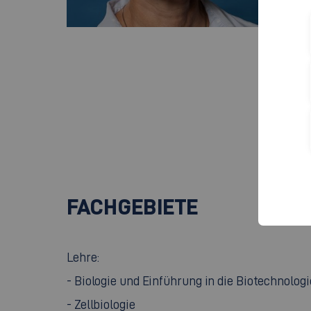
Ans
Cam
Rau
Kan
737
+
FACHGEBIETE
Lehre:
- Biologie und Einführung in die Biotechnologi
- Zellbiologie