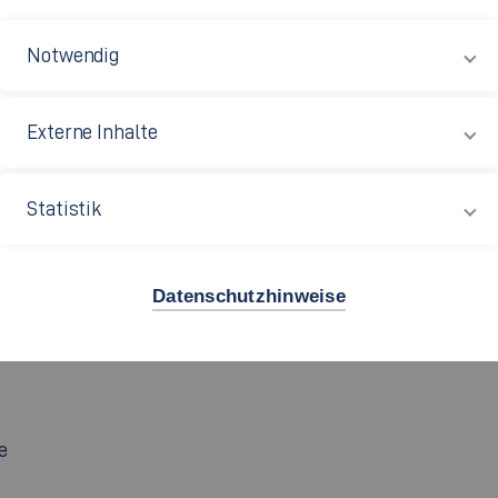
chrift
Notwendig
pus Esslingen Stadtmitte
m: S 04.110
Externe Inhalte
alstraße 33
28 Esslingen
Statistik
49 711 397-3553
Datenschutzhinweise
e