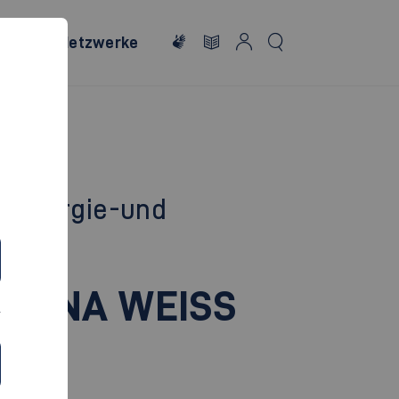
onales
Netzwerke
, Energie-und
TTINA WEISS