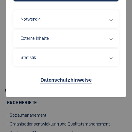
Notwendig
Soziale Arbeit, Bildung und Pflege
Externe Inhalte
PROF. DR. PHIL.
BETTINA
Statistik
MÜLLER
Datenschutzhinweise
Bettina.Mueller[at]hs-esslingen.de
FACHGEBIETE
- Sozialmanagement
- Organisationsentwicklung und Qualitätsmanagement