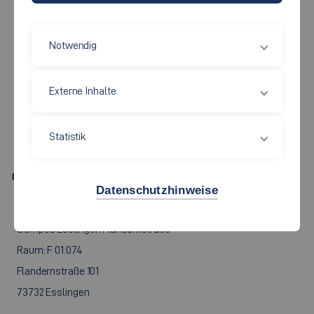
Notwendig
Soziale Arbeit, Bildung und Pflege
Externe Inhalte
ANDREA HOHMANN
Statistik
Andrea.Hohmann[at]hs-esslingen.de
Datenschutzhinweise
Anschrift
Campus Esslingen Flandernstraße
Raum: F 01.074
Flandernstraße 101
73732 Esslingen