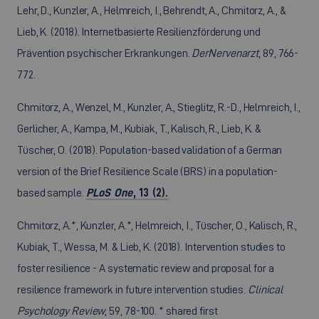
Lehr, D., Kunzler, A., Helmreich, I., Behrendt, A., Chmitorz, A., &
Lieb, K. (2018). Internetbasierte Resilienzförderung und
Prävention psychischer Erkrankungen.
Der
Nervenarzt
, 89, 766-
772.
Chmitorz, A., Wenzel, M., Kunzler, A., Stieglitz, R.-D., Helmreich, I.,
Gerlicher, A., Kampa, M., Kubiak, T., Kalisch, R., Lieb, K. &
Tüscher, O. (2018). Population-based validation of a German
version of the Brief Resilience Scale (BRS) in a population-
based sample.
PLoS One
, 13 (2).
Chmitorz, A.*, Kunzler, A.*, Helmreich, I., Tüscher, O., Kalisch, R.,
Kubiak, T., Wessa, M. & Lieb, K. (2018). Intervention studies to
foster resilience - A systematic review and proposal for a
resilience framework in future intervention studies.
Clinical
Psychology Review
, 59, 78-100. * shared first