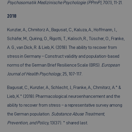
Psychosomatik Medizinische Psychologie (PPmP)
, 70(1), 11-21.
2018
Kunzler, A., Chmitorz A., Bagusat, C., Kaluza, A., Hoffmann, I.,
Schäfer, M., Quiring, O., Rigotti, T., Kalisch, R., Tüscher, O., Franke,
A. G., van Dick, R. & Lieb, K. (2018). The ability to recover from
stress in Germany – Construct validity and population-based
norms of the German Brief Resilience Scale (BRS).
European
Journal of Health Psychology
, 25, 107-117.
Bagusat, C., Kunzler, A., Schlecht, J., Franke, A., Chmitorz, A.* &
Lieb, K.* (2018). Pharmacological neuroenhancement and the
ability to recover from stress – a representative survey among
the German population.
Substance Abuse Treatment,
Prevention, and Policy,
13(37). * shared last.