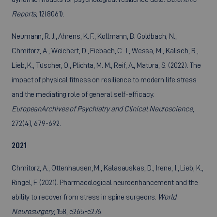
Reports,
12(8061).
Neumann, R. J., Ahrens, K. F., Kollmann, B. Goldbach, N.,
Chmitorz, A., Weichert, D., Fiebach, C. J., Wessa, M., Kalisch, R.,
Lieb, K., Tüscher, O., Plichta, M. M., Reif, A., Matura, S. (2022). The
impact of physical fitness on resilience to modern life stress
and the mediating role of general self-efficacy.
European
Archives of Psychiatry and Clinical Neuroscience
,
272(4), 679-692.
2021
Chmitorz, A., Ottenhausen, M., Kalasauskas, D., Irene, I., Lieb, K.,
Ringel, F. (2021). Pharmacological neuroenhancement and the
ability to recover from stress in spine surgeons.
World
Neurosurgery
, 158, e265-e276.