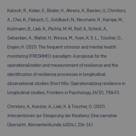
Kalisch, R., Köber, G., Binder, H., Ahrens, K., Basten, U., Chmitorz,
A., Choi, K., Fiebach, C., Goldbach, N., Neumann, R., Kampa, M.,
Kollmann, B., Lieb, K., Plichta, M. M., Reif, A., Schick, A.,
Sebastian, A., Walter, H., Wessa, M., Yuen, K. S. L., Tüscher, O.,
Engen, H. (2021). The frequent stressor and mental health
monitoring (FRESHMO)-paradigm: A proposal for the
operationalization and measurement of resilience and the
identification of resilience processes in longitudinal
observational studies Short title: Operationalizing resilience in
longitudinal studies, Frontiers in Psychology, 26(12), 710493.
Chmitorz, A., Kunzler, A., Lieb, K. & Tüscher, O. (2021).
Interventionen zur Steigerung der Resilienz: Eine narrative
Übersicht.
Nervenheilkunde
, 40(04), 236-241.