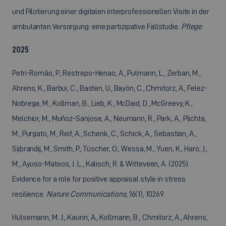
und Pilotierung einer digitalen interprofessionellen Visite in der
ambulanten Versorgung: eine partizipative Fallstudie.
Pflege
2025
Petri-Romão, P., Restrepo-Henao, A., Pulmann, L., Zerban, M.,
Ahrens, K., Barbui, C., Basten, U., Bayón, C., Chmitorz, A., Felez-
Nobrega, M., Kollman, B., Lieb, K., McDaid, D., McGreevy, K.,
Melchior, M., Muñoz-Sanjose, A., Neumann, R., Park, A., Plichta,
M., Purgato, M., Reif, A., Schenk, C., Schick, A., Sebastian, A.,
Sijbrandij, M., Smith, P., Tüscher, O., Wessa, M., Yuen, K., Haro, J.,
M., Ayuso-Mateos, J. L., Kalisch, R. & Witteveen, A. (2025).
Evidence for a role for positive appraisal style in stress
resilience.
Nature Communications
, 16(1), 10269.
Hülsemann, M. J., Kaurin, A., Kollmann, B., Chmitorz, A., Ahrens,