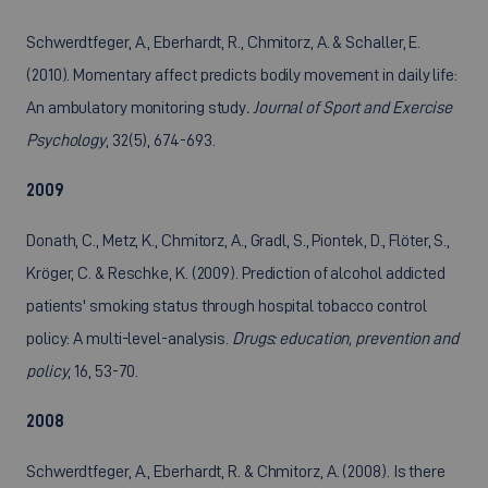
Schwerdtfeger, A., Eberhardt, R., Chmitorz, A. & Schaller, E.
(2010). Momentary affect predicts bodily movement in daily life:
An ambulatory monitoring study
. Journal of Sport and Exercise
Psychology
, 32(5), 674-693.
2009
Donath, C., Metz, K., Chmitorz, A., Gradl, S., Piontek, D., Flöter, S.,
Kröger, C. & Reschke, K. (2009). Prediction of alcohol addicted
patients' smoking status through hospital tobacco control
policy: A multi-level-analysis.
Drugs: education, prevention and
policy
, 16, 53-70.
2008
Schwerdtfeger, A., Eberhardt, R. & Chmitorz, A. (2008). Is there