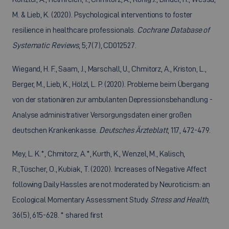
M. & Lieb, K. (2020). Psychological interventions to foster
resilience in healthcare professionals.
Cochrane Database of
Systematic Reviews
, 5;7(7), CD012527.
Wiegand, H. F., Saam, J., Marschall, U., Chmitorz, A., Kriston, L.,
Berger, M., Lieb, K., Hölzl, L. P. (2020). Probleme beim Übergang
von der stationären zur ambulanten Depressionsbehandlung -
Analyse administrativer Versorgungsdaten einer großen
deutschen Krankenkasse.
Deutsches Ärzteblatt
, 117, 472-479.
Mey, L. K.*, Chmitorz, A.*, Kurth, K., Wenzel, M., Kalisch,
R.,Tüscher, O., Kubiak, T. (2020). Increases of Negative Affect
following Daily Hassles are not moderated by Neuroticism: an
Ecological Momentary Assessment Study.
Stress and Health
,
36(5), 615-628. * shared first