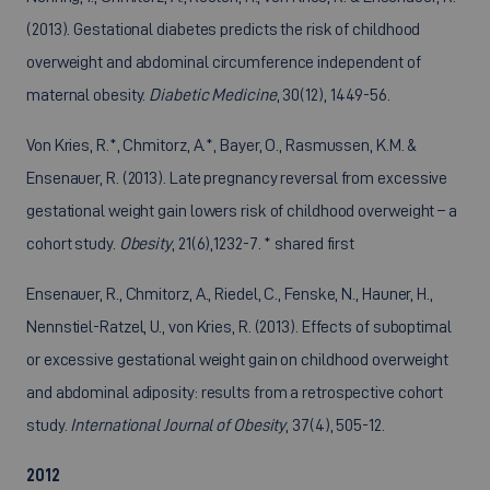
(2013). Gestational diabetes predicts the risk of childhood
overweight and abdominal circumference independent of
maternal obesity.
Diabetic Medicine
, 30(12), 1449-56.
Von Kries, R.*, Chmitorz, A.*, Bayer, O., Rasmussen, K.M. &
Ensenauer, R. (2013). Late pregnancy reversal from excessive
gestational weight gain lowers risk of childhood overweight – a
cohort study.
Obesity
, 21(6),1232-7. * shared first
Ensenauer, R., Chmitorz, A., Riedel, C., Fenske, N., Hauner, H.,
Nennstiel-Ratzel, U., von Kries, R. (2013). Effects of suboptimal
or excessive gestational weight gain on childhood overweight
and abdominal adiposity: results from a retrospective cohort
study.
International Journal of Obesity
, 37(4), 505-12.
2012