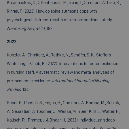
Kalasauskas, D., Ottenhausen, M., Irene, I., Chmitorz, A., Lieb, K.,
Ringel, F. (2023). How do spine surgeons cope with
psychological distress: results of a cross-sectional study.
Neurosurg Rev
, 46(1), 182.
2022
Kunzler, A., Chmitorz, A., Röthke, N., Schäfer, S. K., Stoffers-
Winterling, J & Lieb, K. (2022). Interventions to foster resilience
in nursing staff: A systematic review and meta-analyses of
pre-pandemic evidence.
International Journal of Nursing
Studies,
134.
Köber, G., Pooseh, S., Engen, H., Chmitorz, A., Kampa, M., Schick,
A., Sebastian, A. Tüscher, O., Wessa, M., Yuen, K. S. L., Walter, H.,
Kalisch, R., Timmer, J. & Binder, H. (2022). Individualizing deep
dynamic models for psychological resilience data.
Scientific