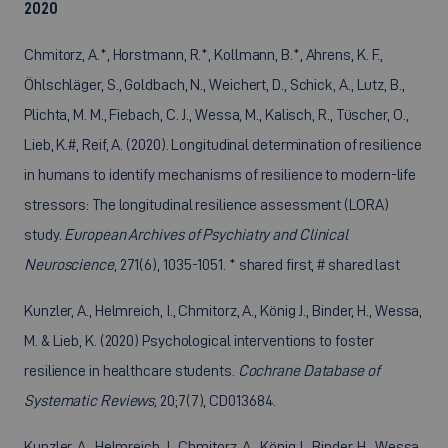
2020
Chmitorz, A.*, Horstmann, R.*, Kollmann, B.*, Ahrens, K. F.,
Öhlschläger, S., Goldbach, N., Weichert, D., Schick, A., Lutz, B.,
Plichta, M. M., Fiebach, C. J., Wessa, M., Kalisch, R., Tüscher, O.,
Lieb, K.#, Reif, A. (2020). Longitudinal determination of resilience
in humans to identify mechanisms of resilience to modern-life
stressors: The longitudinal resilience assessment (LORA)
study.
European Archives of Psychiatry and Clinical
Neuroscience
, 271(6), 1035-1051. * shared first, # shared last
Kunzler, A., Helmreich, I., Chmitorz, A., König J., Binder, H., Wessa,
M. & Lieb, K. (2020) Psychological interventions to foster
resilience in healthcare students.
Cochrane Database of
Systematic Reviews,
20;7(7), CD013684.
Kunzler, A., Helmreich, I., Chmitorz, A., König J., Binder, H., Wessa,