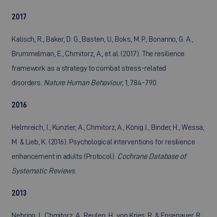
2017
Kalisch, R., Baker, D. G., Basten, U., Boks, M. P., Bonanno, G. A.,
Brummelman, E., Chmitorz, A., et al. (2017). The resilience
framework as a strategy to combat stress-related
disorders.
Nature Human Behaviour
, 1, 784-790.
2016
Helmreich, I., Kunzler, A., Chmitorz, A., König J., Binder, H., Wessa,
M. & Lieb, K. (2016). Psychological interventions for resilience
enhancement in adults (Protocol).
Cochrane Database of
Systematic Reviews
.
2013
Nehring, I., Chmitorz, A., Reulen, H., von Kries, R. & Ensenauer, R.