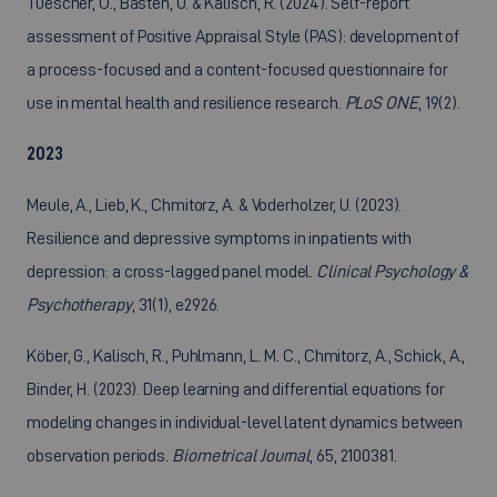
Tuescher, O., Basten, U. & Kalisch, R. (2024). Self-report
assessment of Positive Appraisal Style (PAS): development of
a process-focused and a content-focused questionnaire for
use in mental health and resilience research.
PLoS ONE
, 19(2).
2023
Meule, A., Lieb, K., Chmitorz, A. & Voderholzer, U. (2023).
Resilience and depressive symptoms in inpatients with
depression: a cross-lagged panel model.
Clinical Psychology &
Psychotherapy
, 31(1), e2926.
Köber, G., Kalisch, R., Puhlmann, L. M. C., Chmitorz, A., Schick, A.,
Binder, H. (2023). Deep learning and differential equations for
modeling changes in individual-level latent dynamics between
observation periods.
Biometrical Journal
, 65, 2100381.