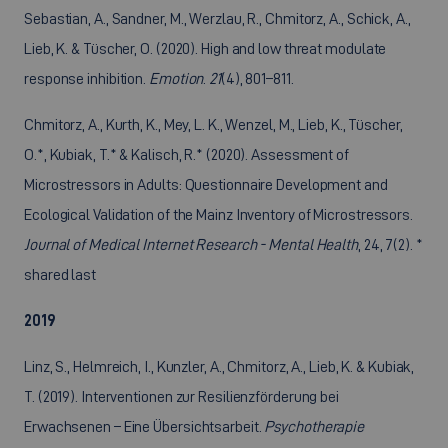
Sebastian, A., Sandner, M., Werzlau, R., Chmitorz, A., Schick, A.,
Lieb, K. & Tüscher, O. (2020). High and low threat modulate
response inhibition.
Emotion
.
21
(4), 801–811.
Chmitorz, A., Kurth, K., Mey, L. K., Wenzel, M., Lieb, K., Tüscher,
O.*, Kubiak, T.* & Kalisch, R.* (2020). Assessment of
Microstressors in Adults: Questionnaire Development and
Ecological Validation of the Mainz Inventory of Microstressors.
Journal of Medical Internet Research - Mental Health
, 24, 7(2). *
shared last
2019
Linz, S., Helmreich, I., Kunzler, A., Chmitorz, A., Lieb, K. & Kubiak,
T. (2019). Interventionen zur Resilienzförderung bei
Erwachsenen – Eine Übersichtsarbeit.
Psychotherapie