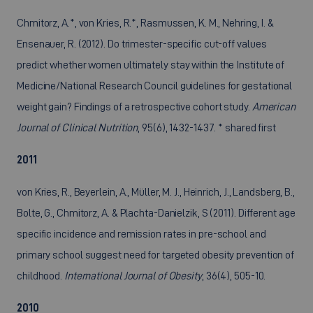
Chmitorz, A.*, von Kries, R.*, Rasmussen, K. M., Nehring, I. &
Ensenauer, R. (2012). Do trimester-specific cut-off values
predict whether women ultimately stay within the Institute of
Medicine/National Research Council guidelines for gestational
weight gain? Findings of a retrospective cohort study.
American
Journal of Clinical Nutrition
, 95(6), 1432-1437. * shared first
2011
von Kries, R., Beyerlein, A., Müller, M. J., Heinrich, J., Landsberg, B.,
Bolte, G., Chmitorz, A. & Plachta-Danielzik, S (2011). Different age
specific incidence and remission rates in pre-school and
primary school suggest need for targeted obesity prevention of
childhood.
International Journal of Obesity
, 36(4), 505-10.
2010