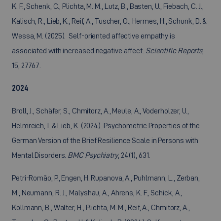
K. F., Schenk, C., Plichta, M. M., Lutz, B., Basten, U., Fiebach, C. J.,
Kalisch, R., Lieb, K., Reif, A., Tüscher, O., Hermes, H., Schunk, D. &
Wessa, M. (2025). Self-oriented affective empathy is
associated with increased negative affect.
Scientific Reports
,
15, 27767.
2024
Broll, J., Schäfer, S., Chmitorz, A., Meule, A., Voderholzer, U.,
Helmreich, I. & Lieb, K. (2024). Psychometric Properties of the
German Version of the Brief Resilience Scale in Persons with
Mental Disorders.
BMC Psychiatry
, 24(1), 631.
Petri-Romão, P., Engen, H. Rupanova, A., Puhlmann, L., Zerban,
M., Neumann, R. J., Malyshau, A., Ahrens, K. F., Schick, A.,
Kollmann, B., Walter, H., Plichta, M. M., Reif, A., Chmitorz, A.,