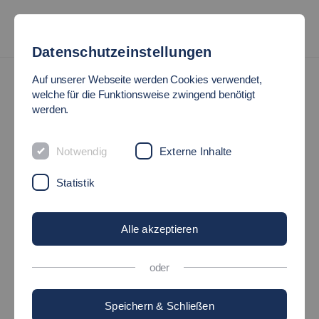
Datenschutzeinstellungen
Leichte Sprache
Auf unserer Webseite werden Cookies verwendet,
welche für die Funktionsweise zwingend benötigt
HOCHSCHULE ESSLINGEN
werden.
Informationen in leichter Sprache
Notwendig
Externe Inhalte
Statistik
Die Hochschule in
Esslingen
Alle akzeptieren
oder
Speichern & Schließen