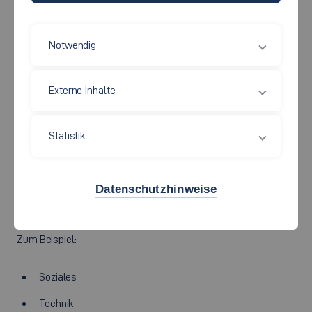
Notwendig
Externe Inhalte
Statistik
An der Hochschule Esslingen studieren.
Datenschutzhinweise
sehr viele Menschen.
Sie studieren in ganz unterschiedlichen Bereichen.
Zum Beispiel:
Soziales
Technik