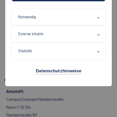
Notwendig
Soziale Arbeit, Bildung und Pflege
Externe Inhalte
DIPL.-VOLKSW.
JULIAN
Statistik
MARX
Datenschutzhinweise
Julian.Marx[at]hs-esslingen.de
Anschrift
Campus Esslingen Flandernstraße
Raum: F 02.134
Flandernstraße 101