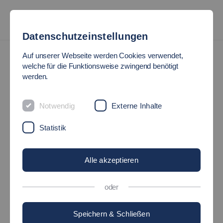
Datenschutzeinstellungen
Verwaltung
Abteilung Recht und Organisation
Auf unserer Webseite werden Cookies verwendet,
welche für die Funktionsweise zwingend benötigt
ABTEILUNG RECHT UND
werden.
ORGANISATION
Notwendig
Externe Inhalte
Die Abteilung Recht und Organisation stellt
Statistik
sich vor
Alle akzeptieren
Leitung
oder
Hinweisgeberstelle nach §2
Speichern & Schließen