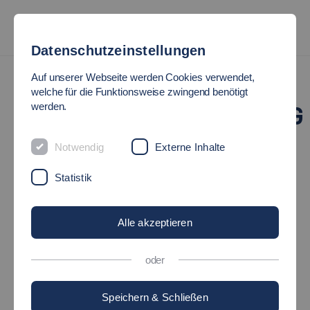
Datenschutzeinstellungen
Termine
Auf unserer Webseite werden Cookies verwendet,
welche für die Funktionsweise zwingend benötigt
werden.
HOCHSCHULRATSSITZUNG
Notwendig
Externe Inhalte
10.11.2026
17:00-19:00 Uhr
Statistik
Ort: Campus Flandernstraße Gebäude 1 Großer Konferenzraum
Veranstalter: Hochschule Esslingen
Alle akzeptieren
Sitzung des Hochschulrats der Hochschule Esslingen
oder
Zielgruppe:
Mitglieder des Hochschulrats
Speichern & Schließen