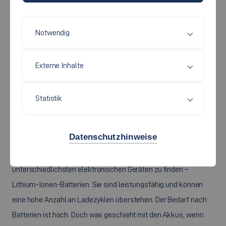
Notwendig
Externe Inhalte
Statistik
©
Das Team von ReKath (v. l. n r.): Marcel Heck, Lisa-Marie Schnieder,
Prof. Dr. Stephan Appel, Anja Stutz, Claudia Schöberl, Kimon Schmidt
Datenschutzhinweise
Sie sind millionenfach, in allen Größen und in den
unterschiedlichsten elektronischen Geräten zu finden –
Lithium-Ionen-Batterien. Sie sind leistungsfähig und können
eine hohe Anzahl an Ladezyklen überstehen. Der Bedarf nach
Batterien ist hoch. Doch was geschieht mit den Akkus, wenn