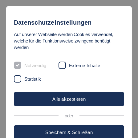
Datenschutzeinstellungen
News
Auf unserer Webseite werden Cookies verwendet,
welche für die Funktionsweise zwingend benötigt
werden.
RECYCLING VON
LITHIUM-IONEN-
Notwendig
Externe Inhalte
Statistik
BATTERIEN
Alle akzeptieren
17.07.2023
Forschung - Hochschule - Angewandte
Naturwissenschaften, Energie- und Gebäudetechnik
oder
Speichern & Schließen