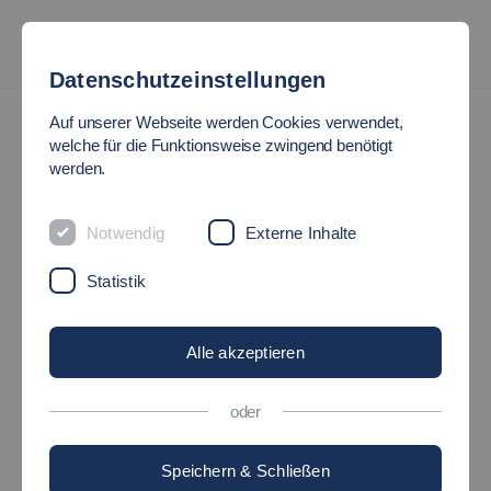
Datenschutzeinstellungen
News
Auf unserer Webseite werden Cookies verwendet,
welche für die Funktionsweise zwingend benötigt
werden.
INTELLIGENTE
TEMPERATURREGELUNG
Notwendig
Externe Inhalte
Statistik
FÜR E-AUTOS
Alle akzeptieren
15.05.2020
Forschung - Hochschule
oder
Speichern & Schließen