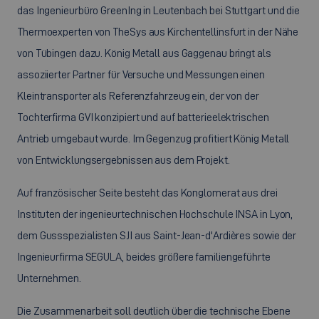
das Ingenieurbüro GreenIng in Leutenbach bei Stuttgart und die
Thermoexperten von TheSys aus Kirchentellinsfurt in der Nähe
von Tübingen dazu. König Metall aus Gaggenau bringt als
assoziierter Partner für Versuche und Messungen einen
Kleintransporter als Referenzfahrzeug ein, der von der
Tochterfirma GVI konzipiert und auf batterieelektrischen
Antrieb umgebaut wurde. Im Gegenzug profitiert König Metall
von Entwicklungsergebnissen aus dem Projekt.
Auf französischer Seite besteht das Konglomerat aus drei
Instituten der ingenieurtechnischen Hochschule INSA in Lyon,
dem Gussspezialisten SJI aus Saint-Jean-d'Ardières sowie der
Ingenieurfirma SEGULA, beides größere familiengeführte
Unternehmen.
Die Zusammenarbeit soll deutlich über die technische Ebene